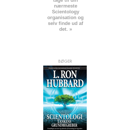
tage til din
nærmeste
Scientology
organisation og
selv finde ud af
det. »
BØGER