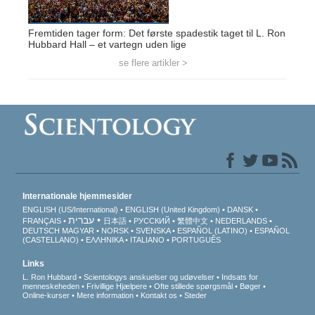
Fremtiden tager form: Det første spadestik taget til L. Ron
Hubbard Hall – et vartegn uden lige
se flere artikler >
Internationale hjemmesider
ENGLISH (US/International)
ENGLISH (United Kingdom)
DANSK
עברית
FRANÇAIS
日本語
РУССКИЙ
繁體中文
NEDERLANDS
DEUTSCH
MAGYAR
NORSK
SVENSKA
ESPAÑOL (LATINO)
ESPAÑOL
(CASTELLANO)
ΕΛΛΗΝΙΚA
ITALIANO
PORTUGUÊS
Links
L. Ron Hubbard
Scientologys anskuelser og udøvelser
Indsats for
menneskeheden
Frivillige Hjælpere
Ofte stillede spørgsmål
Bøger
Online-kurser
Mere information
Kontakt os
Steder