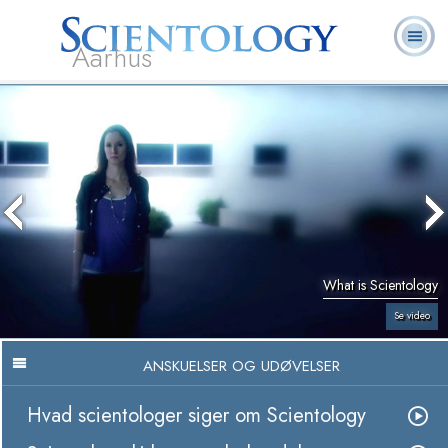
Aarhus
L. Ron
Hvad er
Frivillige
Ofte stillede
Bøger
Hubbard
Scientology?
Hjælpere
spørgsmål
What is Scientology
Se video
ANSKUELSER OG UDØVELSER
Hvad scientologer siger om Scientology