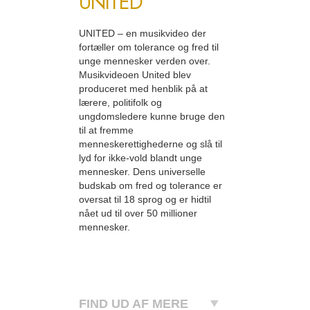
UNITED
UNITED – en musikvideo der
fortæller om tolerance og fred til
unge mennesker verden over.
Musikvideoen United blev
produceret med henblik på at
lærere, politifolk og
ungdomsledere kunne bruge den
til at fremme
menneskerettighederne og slå til
lyd for ikke-vold blandt unge
mennesker. Dens universelle
budskab om fred og tolerance er
oversat til 18 sprog og er hidtil
nået ud til over 50 millioner
mennesker.
FIND UD AF MERE