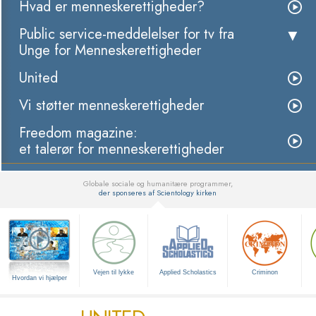
Hvad er menneskerettigheder?
Public service-meddelelser for tv fra
Unge for Menneskerettigheder
United
Vi støtter menneskerettigheder
Freedom magazine:
et talerør for menneskerettigheder
Globale sociale og humanitære programmer,
der sponseres af Scientology kirken
▼
Vejen til lykke
Applied Scholastics
Criminon
Hvordan vi hjælper