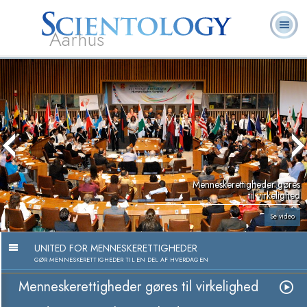
Aarhus
L. Ron
Hvad er
Frivillige
Ofte stillede
Bøger
Hubbard
Scientology?
Hjælpere
spørgsmål
Menneskerettigheder gøres
til virkelighed
Se video
UNITED FOR MENNESKERETTIGHEDER
GØR MENNESKERETTIGHEDER TIL EN DEL AF HVERDAGEN
Menneskerettigheder gøres til virkelighed