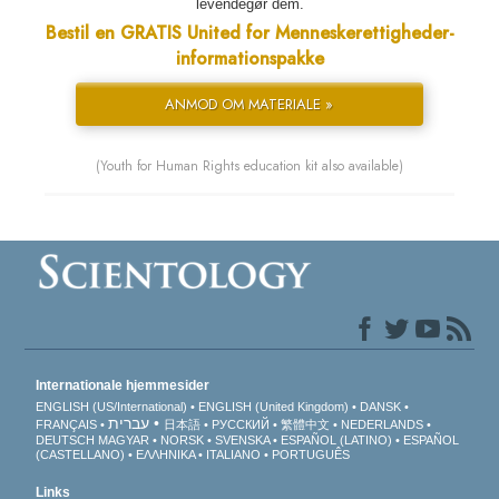
levendegør dem.
Bestil en GRATIS United for Menneskerettigheder-
informationspakke
ANMOD OM MATERIALE »
(Youth for Human Rights education kit also available)
Internationale hjemmesider
ENGLISH (US/International)
ENGLISH (United Kingdom)
DANSK
עברית
FRANÇAIS
日本語
РУССКИЙ
繁體中文
NEDERLANDS
DEUTSCH
MAGYAR
NORSK
SVENSKA
ESPAÑOL (LATINO)
ESPAÑOL
(CASTELLANO)
ΕΛΛΗΝΙΚA
ITALIANO
PORTUGUÊS
Links