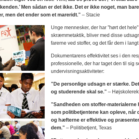
kenden.’ Men sådan er det ikke. Det er ikke noget, man bare
er, men det ender som et mareridt.”
– Stacie
Unge mennesker, der har ”hørt det hele” 
skræmmetaktik, bliver med disse udsagn
farerne ved stoffer, og det får dem i langt 
Dokumentarens effektivitet ses i den res
professionelle, der har taget den til sig 
undervisningsaktiviteter:
”De personlige udsagn er stærke. Det
og studerende skal se.”
– Højskolerekt
”Sandheden om stoffer-materialerne hj
som politibetjentene kan opleve, når 
og hæfterne er effektive og præsentere
dem.”
– Politibetjent, Texas