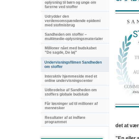
oplysning til børn og unge om
farerne ved stoffer
Udrydder den
verdensomspændende epidemi
SA
med stofmisbrug
S
Sandheden om stoffer –
multimedie-oplysningsmaterialer
Millioner nået med budskabet
”De sagde, De løj”
T
Undervisningsfilmen Sandheden
om stoffer
AU
Interaktiv hjemmeside med et
online undervisningscenter
COMMU
Udbredelse af Sandheden om
AWA
stoffers globale budskab
Får løsninger ud til millioner af
mennesker
Resultater af at indføre
programmet
det at vær
”En eller 