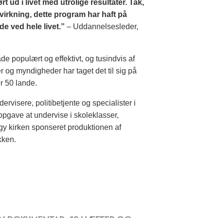
 ud i livet med utrolige resultater. Tak,
åvirkning, dette program har haft på
e ved hele livet.”
– Uddannelsesleder,
 populært og effektivt, og tusindvis af
r og myndigheder har taget det til sig på
er 50 lande.
dervisere, politibetjente og specialister i
 opgave at undervise i skoleklasser,
ogy kirken sponseret produktionen af
kken.