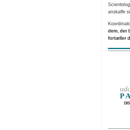
Scientolog
anskaffe si
Koordinato
dem, der 
fortæller
udd
P
DI