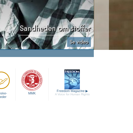
Sandheden om stoffer
Se video
Freedom Magazine
▶
ske­
MMK
A Voice for Human Rights
heder