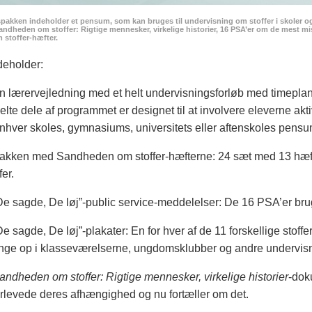
pakken indeholder et pensum, som kan bruges til undervisning om stoffer i skoler og
dheden om stoffer: Rigtige mennesker, virkelige historier, 16 PSA’er om de mest mis
stoffer-hæfter.
deholder:
n lærervejledning med et helt undervisningsforløb med timepl
elte dele af programmet er designet til at involvere eleverne aktiv
 enhver skoles, gymnasiums, universitets eller aftenskoles pensu
akken med Sandheden om stoffer-hæfterne: 24 sæt med 13 hæft
fer.
De sagde, De løj”-public service-meddelelser: De 16 PSA’er bru
De sagde, De løj”-plakater: En for hver af de 11 forskellige stoff
ge op i klasseværelserne, ungdomsklubber og andre undervisn
andheden om stoffer: Rigtige mennesker, virkelige historier
-dok
rlevede deres afhængighed og nu fortæller om det.