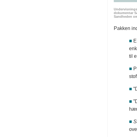
Undervisnings
dokumentar San
Sandheden om 
Pakken in
■
E
enk
til
■
P
stof
■
”
■
”
hæn
■
S
ove