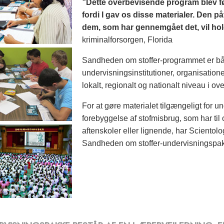
”Dette overbevisende program blev ført
fordi I gav os disse materialer. Den p
dem, som har gennemgået det, vil hold
kriminalforsorgen, Florida
Sandheden om stoffer-programmet er både
undervisningsinstitutioner, organisatione
lokalt, regionalt og nationalt niveau i ov
For at gøre materialet tilgængeligt for un
forebyggelse af stofmisbrug, som har til
aftenskoler eller lignende, har Scientol
Sandheden om stoffer-undervisningspa