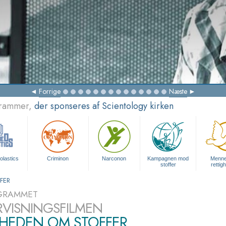
Forrige
Næste
grammer,
der sponseres af Scientology kirken
olastics
Criminon
Narconon
Kampagnen mod
Menne
stoffer
rettig
FER
GRAMMET
VISNINGSFILMEN
HEDEN OM STOFFER