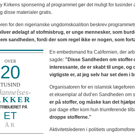
y Kirkens sponsering af programmet gør det muligt for tusinder a
g disse materialer gratis.
ren for den nigerianske ungdomskoalition beskrev programmets
bliver ødelagt af stofmisbrug, er unge mennesker, som burde
 dem sandheden, fordi der som regel ikke er nogen, som for
En embedsmand fra Californien, der arbe
sagde:
”Disse Sandheden om stoffer-
OVER
20
interessante, de er skabt til unge, og
vigtigste er, at jeg selv har set dem i b
TUSIND
Organisatoren for en islamisk lægeforenin
annelses-
et eksemplar af dvd’en Sandheden om s
AKKER
er på stoffer, og måske kan det hjælp
STRIBUERET PÅ
par dage efter kom hun triumferende tilb
ET
droppe stofferne.”
ÅR
Aktivitetslederen i politiets ungdomsfore