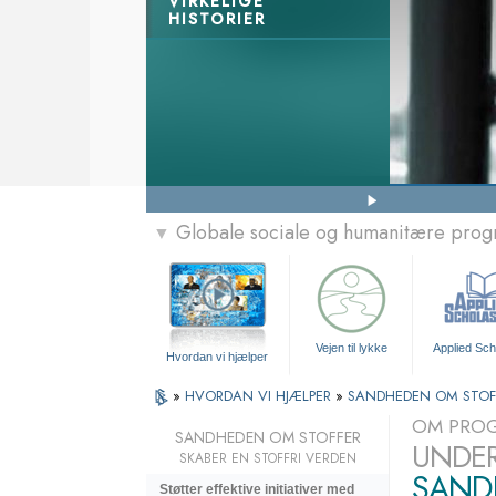
VIRKELIGE
HISTORIER
Globale sociale og humanitære pro
▼
Vejen til lykke
Applied Sch
Hvordan vi hjælper
»
HVORDAN VI HJÆLPER
»
SANDHEDEN OM STOF
OM PRO
SANDHEDEN OM STOFFER
UNDER
SKABER EN STOFFRI VERDEN
SAND
Støtter effektive initiativer med