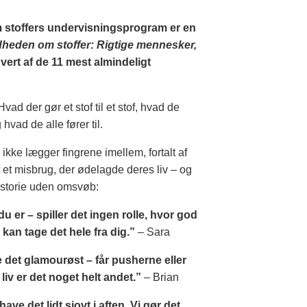
m stoffers undervisningsprogram er en
heden om stoffer: Rigtige mennesker,
ert af de 11 mest almindeligt
d der gør et stof til et stof, hvad de
vad de alle fører til.
 ikke lægger fingrene imellem, fortalt af
 et misbrug, der ødelagde deres liv – og
historie uden omsvøb:
u er – spiller det ingen rolle, hvor god
 kan tage det hele fra dig.”
– Sara
det glamourøst – får pusherne eller
 liv er det noget helt andet.”
– Brian
ave det lidt sjovt i aften. Vi gør det