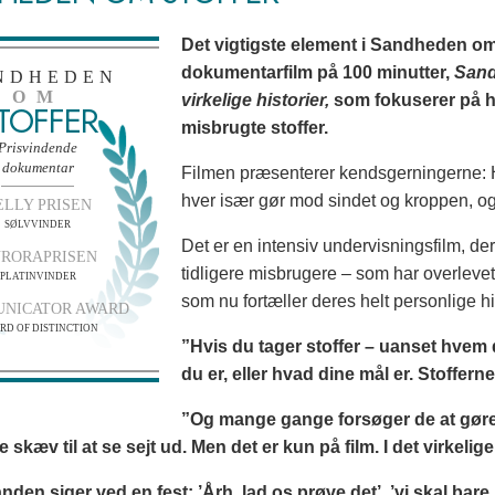
Det vigtigste element i Sandheden o
dokumentarfilm på 100 minutter,
Sand
NDHEDEN
OM
virkelige historier,
som fokuserer på hv
TOFFER
misbrugte stoffer.
Prisvindende
dokumentar
Filmen præsenterer kendsgerningerne: Hva
hver især gør mod sindet og kroppen, og h
ELLY PRISEN
SØLVVINDER
Det er en intensiv undervisningsfilm, der
RORAPRISEN
tidligere misbrugere – som har overlevet
PLATINVINDER
som nu fortæller deres helt personlige 
NICATOR AWARD
RD OF DISTINCTION
”Hvis du tager stoffer – uanset hvem d
du er, eller hvad dine mål er. Stofferne
”Og mange gange forsøger de at gøre 
e skæv til at se sejt ud. Men det er kun på film. I det virkelige
anden siger ved en fest: ’Årh, lad os prøve det’, ’vi skal bare h