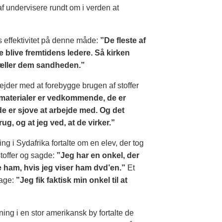
f undervisere rundt om i verden at
 effektivitet på denne måde:
”De fleste af
 blive fremtidens ledere. Så kirken
tæller dem sandheden.”
jder med at forebygge brugen af stoffer
materialer er vedkommende, de er
 de er sjove at arbejde med. Og det
rug, og at jeg ved, at de virker.”
g i Sydafrika fortalte om en elev, der tog
toffer og sagde:
”Jeg har en onkel, der
e ham, hvis jeg viser ham dvd’en.”
Et
age:
”Jeg fik faktisk min onkel til at
ning i en stor amerikansk by fortalte de