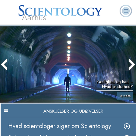
Aarhus
L. Ron
Hvad er
Frivillige
Ofte stillede
Bøger
Hubbard
Scientology?
Hjælpere
spørgsmål
Kærlighed og had –
Hvad er storhed?
Se video
ANSKUELSER OG UDØVELSER
Hvad scientologer siger om Scientology