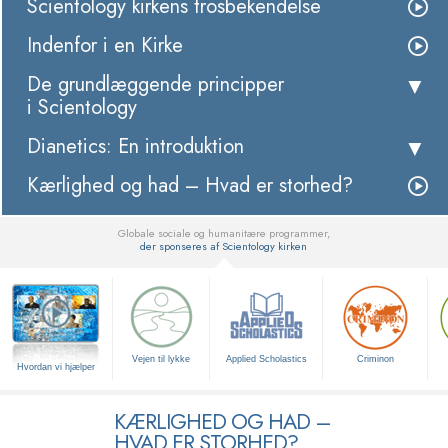
Scientology kirkens trosbekendelse
Indenfor i en Kirke
De grundlæggende principper
i Scientology
Dianetics: En introduktion
Kærlighed og had – Hvad er storhed?
Globale sociale og humanitære programmer,
der sponseres af Scientology kirken
▼
Vejen til lykke
Applied Scholastics
Criminon
Hvordan vi hjælper
KÆRLIGHED OG HAD –
HVAD ER STORHED?