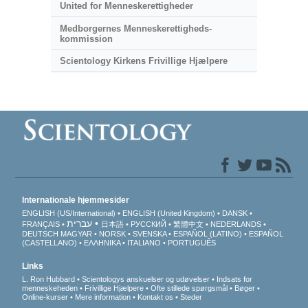
United for Menneskerettigheder
Medborgernes Menneske­rettigheds­
kommission
Scientology Kirkens Frivillige Hjælpere
Internationale hjemmesider
ENGLISH (US/International)
ENGLISH (United Kingdom)
DANSK
עברית
FRANÇAIS
日本語
РУССКИЙ
繁體中文
NEDERLANDS
DEUTSCH
MAGYAR
NORSK
SVENSKA
ESPAÑOL (LATINO)
ESPAÑOL
(CASTELLANO)
ΕΛΛΗΝΙΚA
ITALIANO
PORTUGUÊS
Links
L. Ron Hubbard
Scientologys anskuelser og udøvelser
Indsats for
menneskeheden
Frivillige Hjælpere
Ofte stillede spørgsmål
Bøger
Online-kurser
Mere information
Kontakt os
Steder