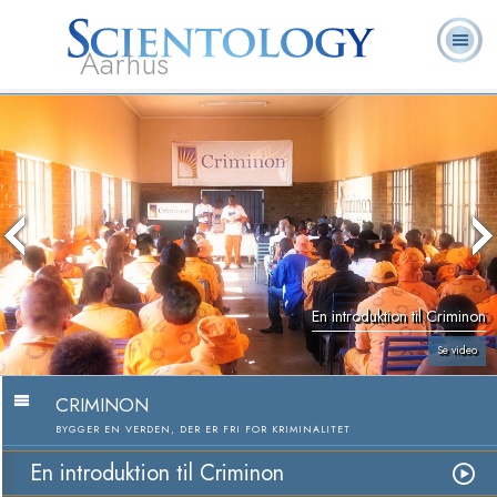
Aarhus
L. Ron
Hvad er
Frivillige
Ofte stillede
Bøger
Hubbard
Scientology?
Hjælpere
spørgsmål
En introduktion til Criminon
Se video
CRIMINON
BYGGER EN VERDEN, DER ER FRI FOR KRIMINALITET
En introduktion til Criminon