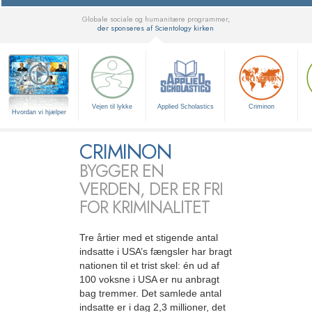
Globale sociale og humanitære programmer,
der sponseres af Scientology kirken
▼
Vejen til lykke
Applied Scholastics
Criminon
Hvordan vi hjælper
CRIMINON
BYGGER EN
VERDEN, DER ER FRI
FOR KRIMINALITET
Tre årtier med et stigende antal
indsatte i USA’s fængsler har bragt
nationen til et trist skel: én ud af
100 voksne i USA er nu anbragt
bag tremmer. Det samlede antal
indsatte er i dag 2,3 millioner, det