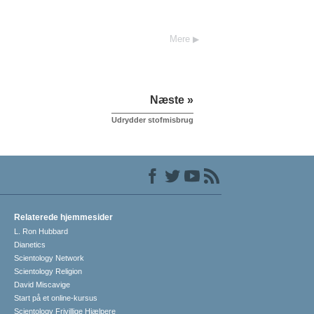
Mere
Næste »
Udrydder stofmisbrug
Relaterede hjemmesider
L. Ron Hubbard
Dianetics
Scientology Network
Scientology Religion
David Miscavige
Start på et online-kursus
Scientology Frivillige Hjælpere