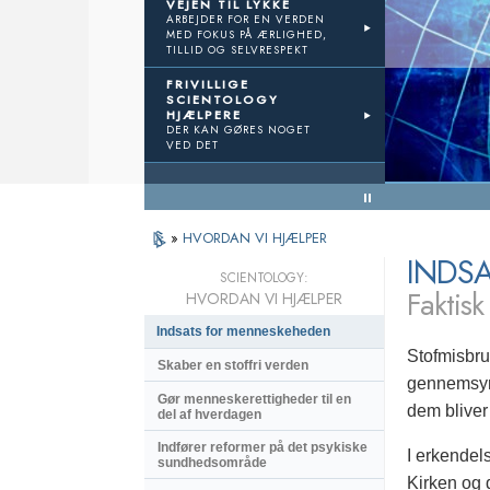
VEJEN TIL LYKKE
ARBEJDER FOR EN VERDEN
MED FOKUS PÅ ÆRLIGHED,
Vejen til lykke
Frivillige Hjælpere
TILLID OG SELVRESPEKT
FRIVILLIGE
SCIENTOLOGY
e resultater
HJÆLPERE
DER KAN GØRES NOGET
VED DET
« Tilbage til hovedmenuen
»
HVORDAN VI HJÆLPER
INDS
SCIENTOLOGY:
Faktisk
HVORDAN VI HJÆLPER
Indsats for menneskeheden
Stofmisbru
Skaber en stoffri verden
gennemsyre
Gør menneskerettigheder til en
dem bliver
del af hverdagen
Indfører reformer på det psykiske
I erkendel
sundhedsområde
Kirken og 