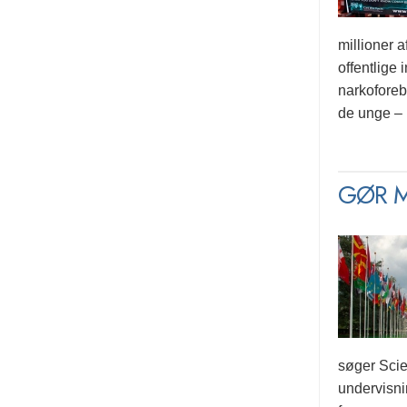
millioner a
offentlige
narkoforeb
de unge – b
GØR M
søger Scie
undervisni