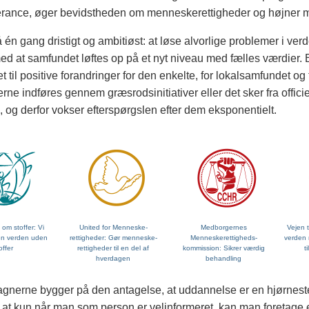
erance, øger bevidstheden om menneskerettigheder og højner mo
 én gang dristigt og ambitiøst: at løse alvorlige problemer i verd
ed at samfundet løftes op på et nyt niveau med fælles værdier. B
 til positive forandringer for den enkelte, for lokalsamfundet og
ne indføres gennem græsrodsinitiativer eller det sker fra officie
, og derfor vokser efterspørgslen efter dem eksponentielt.
m stoffer: Vi
United for Menneske­
Medborgernes
Vejen t
 en verden uden
rettigheder: Gør menneske­
Menneskerettigheds­
verden 
offer
rettigheder til en del af
kommission: Sikrer værdig
t
hverdagen
behandling
gnerne bygger på den antagelse, at uddannelse er en hjørneste
 at kun når man som person er velinformeret, kan man foreta