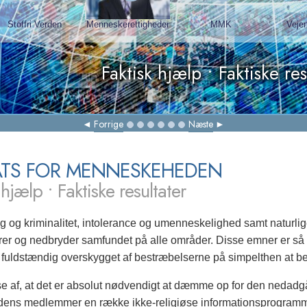
Chair
Forrige
Næste
ATS FOR MENNESKEHEDEN
 hjælp • Faktiske resultater
g og kriminalitet, intolerance og umenneskelighed samt naturli
r og nedbryder samfundet på alle områder. Disse emner er så al
 fuldstændig overskygget af bestræbelserne på simpelthen at 
se af, at det er absolut nødvendigt at dæmme op for den nedadg
dens medlemmer en række ikke-religiøse informationsprogramme