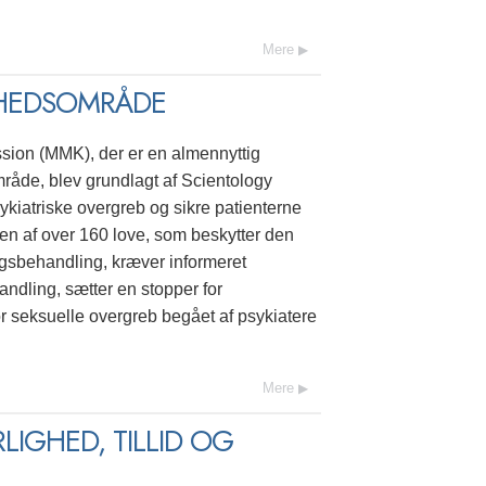
Mere
DHEDSOMRÅDE
on (MMK), der er en almennyttig
råde, blev grundlagt af Scientology
psykiatriske overgreb og sikre patienterne
sen af over 160 love, som beskytter den
ngsbehandling, kræver informeret
ndling, sætter en stopper for
or seksuelle overgreb begået af psykiatere
Mere
LIGHED, TILLID OG