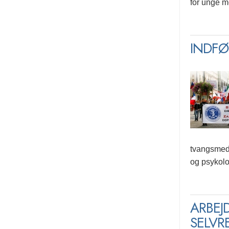
for unge m
INDFØ
tvangsmedi
og psykolo
ARBEJ
SELVR