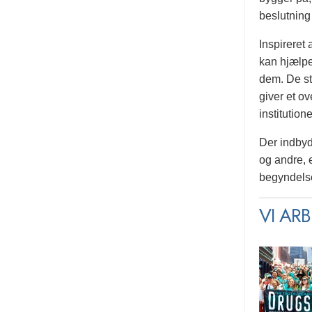
beslutning 
Inspireret
kan hjælpe
dem. De st
giver et ov
institution
Der indbyde
og andre, 
begyndelse
VI AR