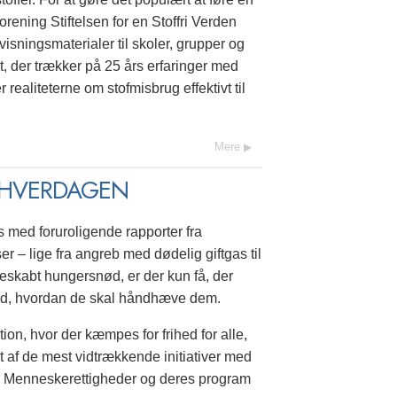
orening Stiftelsen for en Stoffri Verden
visningsmaterialer til skoler, grupper og
, der trækker på 25 års erfaringer med
ealiteterne om stofmisbrug effektivt til
Mere
F HVERDAGEN
s med foruroligende rapporter fra
– lige fra angreb med dødelig giftgas til
kabt hungersnød, er der kun få, der
 ved, hvordan de skal håndhæve dem.
on, hvor der kæmpes for frihed for alle,
 af de mest vidtrækkende initiativer med
or Menneskerettigheder og deres program