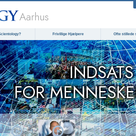
Aarhus
Scientology?
Frivillige Hjælpere
Ofte stilled