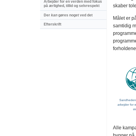
Arbejder for en verden med fokus
skaber tol
på ærlighed, tillid og selvrespekt
Der
kan
gøres noget ved det
Målet er på
Efterskrift
samtidig m
programmet
programmer
forholdene
Sandheden o
arbejder for
st
Alle kampa
bygger på,