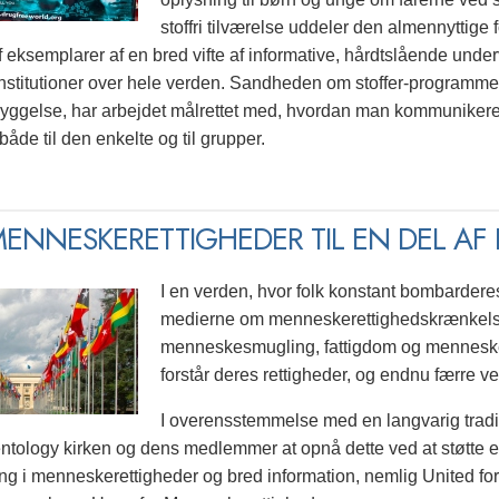
stoffri tilværelse uddeler den almennyttige f
f eksemplarer af en bred vifte af informative, hårdtslående under
 institutioner over hele verden. Sandheden om stoffer-programmet
yggelse, har arbejdet målrettet med, hvordan man kommunikerer r
åde til den enkelte og til grupper.
ENNESKERETTIGHEDER TIL EN DEL A
I en verden, hvor folk konstant bombardere
medierne om menneskerettighedskrænkelser 
menneskesmugling, fattigdom og menneskes
forstår deres rettigheder, og endnu færre
I overensstemmelse med en langvarig traditi
ntology kirken og dens medlemmer at opnå dette ved at støtte et
ng i menneskerettigheder og bred information, nemlig United f