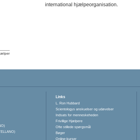
international hjælpeorganisation.
jælper
Links
L. Ron Hubbard
Scientologys anskuelser og udøvelser
Indsats for menneskeheden
Frivillige Hjælpere
NO)
Ofte stillede spørgsmål
TELLANO)
Bøger
Online-kurser