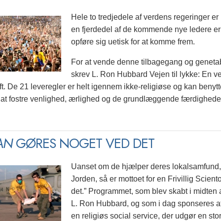
Hele to tredjedele af verdens regeringer e
en fjerdedel af de kommende nye ledere er o
opføre sig uetisk for at komme frem.
For at vende denne tilbagegang og genet
skrev L. Ron Hubbard Vejen til lykke: En ve
t. De 21 leveregler er helt igennem ikke-religiøse og kan benytte
til at fostre venlighed, ærlighed og de grundlæggende færdigheder 
AN
GØRES NOGET VED DET
Uanset om de hjælper deres lokalsamfund,
Jorden, så er mottoet for en Frivillig Scien
det.” Programmet, som blev skabt i midten 
L. Ron Hubbard, og som i dag sponseres af 
en religiøs social service, der udgør en st