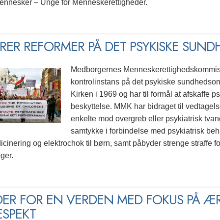
ennesker – Unge for Menneskerettigheder.
RER REFORMER PÅ DET PSYKISKE SUN
Medborgernes Menneskerettighedskommissi
kontrolinstans på det psykiske sundhedsom
Kirken i 1969 og har til formål at afskaffe 
beskyttelse. MMK har bidraget til vedtagel
enkelte mod overgreb eller psykiatrisk tva
samtykke i forbindelse med psykiatrisk beha
cinering og elektrochok til børn, samt påbyder strenge straffe f
ger.
DER FOR EN VERDEN MED FOKUS PÅ ÆR
ESPEKT