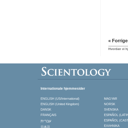
« Forrige
Hvordan vi h
Internationale hjemmesider
ENGLISH (US/International)
MAGYAR
ENGLISH (United Kingdom)
NORSK
DANSK
SVENSKA
FRANÇAIS
ESPAÑOL (LATI
עברית
ESPAÑOL (CAS
ΕΛΛΗΝΙΚA
日本語