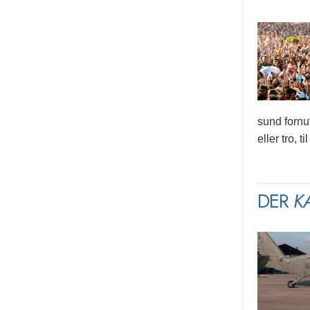
sund fornuf
eller tro, 
DER
K