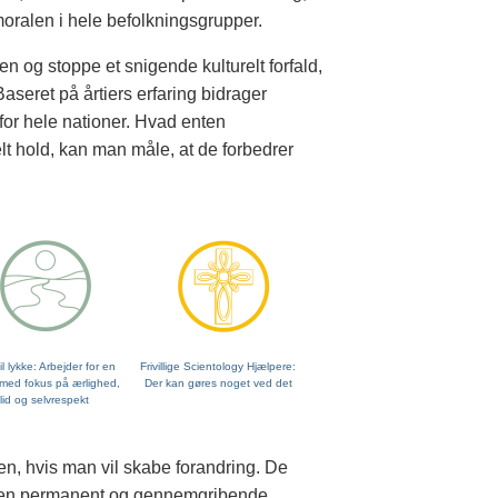
ralen i hele befolkningsgrupper.
en og stoppe et snigende kulturelt forfald,
aseret på årtiers erfaring bidrager
 for hele nationer. Hvad enten
lt hold, kan man måle, at de forbedrer
il lykke: Arbejder for en
Frivillige Scientology Hjælpere:
med fokus på ærlighed,
Der kan gøres noget ved det
illid og selvrespekt
n, hvis man vil skabe forandring. De
ge en permanent og gennemgribende