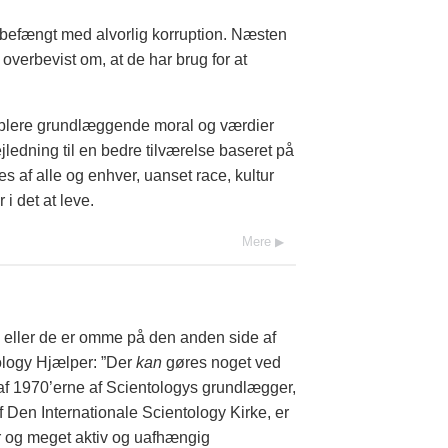
r befængt med alvorlig korruption. Næsten
verbevist om, at de har brug for at
ablere grundlæggende moral og værdier
jledning til en bedre tilværelse baseret på
s af alle og enhver, uanset race, kultur
i det at leve.
Mere
 eller de er omme på den anden side af
tology Hjælper: ”Der
kan
gøres noget ved
af 1970’erne af Scientologys grundlægger,
Den Internationale Scientology Kirke, er
or og meget aktiv og uafhængig