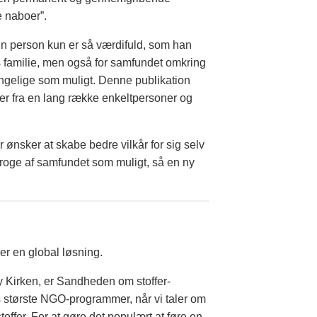
e naboer”.
En person kun er så værdifuld, som han
es familie, men også for samfundet omkring
ængelige som muligt. Denne publikation
lser fra en lang række enkeltpersoner og
r ønsker at skabe bedre vilkår for sig selv
fkroge af samfundet som muligt, så en ny
er en global løsning.
ogy Kirken, er Sandheden om stoffer-
s største NGO-programmer, når vi taler om
offer. For at gøre det populært at føre en