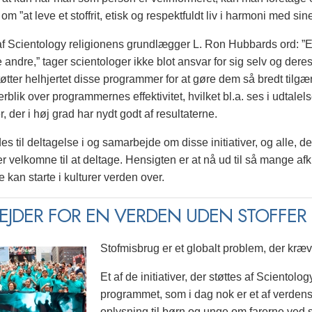
om ”at leve et stoffrit, etisk og respektfuldt liv i harmoni med sin
 af Scientology religionens grundlægger L. Ron Hubbards ord: ”
 andre,” tager scientologer ikke blot ansvar for sig selv og der
øtter helhjertet disse programmer for at gøre dem så bredt tilg
erblik over programmernes effektivitet, hvilket bl.a. ses i udtale
er, der i høj grad har nydt godt af resultaterne.
s til deltagelse i og samarbejde om disse initiativer, og alle, de
er velkomne til at deltage. Hensigten er at nå ud til så mange a
 kan starte i kulturer verden over.
BEJDER FOR EN VERDEN UDEN STOFFER
Stofmisbrug er et globalt problem, der kræv
Et af de initiativer, der støttes af Scientol
programmet, som i dag nok er et af verden
oplysning til børn og unge om farerne ved st