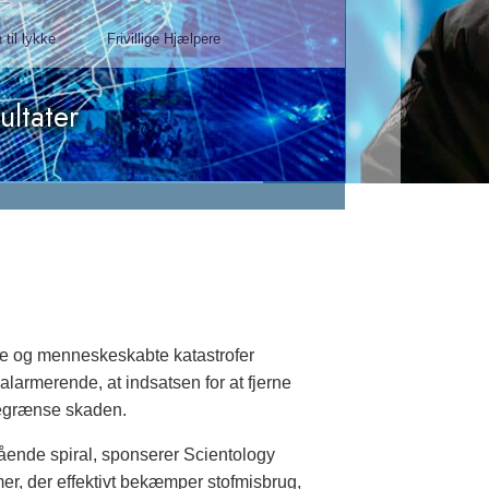
man, Mangere Maori Wardens
Association
Se video
ge og menneske­skabte katastrofer
armerende, at indsatsen for at fjerne
begrænse skaden.
ående spiral, sponserer Scientology
r, der effektivt bekæmper stofmisbrug,