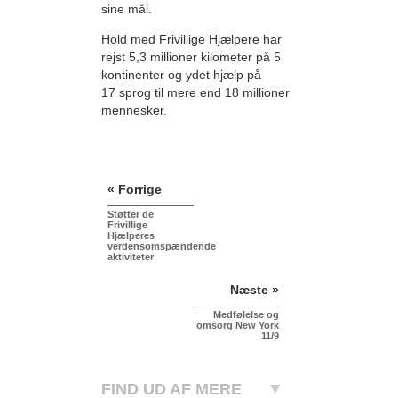
sine mål.
Hold med Frivillige Hjælpere har
rejst 5,3 millioner kilometer på 5
kontinenter og ydet hjælp på
17 sprog til mere end 18 millioner
mennesker.
« Forrige
Støtter de
Frivillige
Hjælperes
verdensomspændende
aktiviteter
Næste »
Medfølelse og
omsorg New York
11/9
FIND UD AF MERE