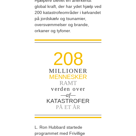
Hjælpere blevet en anerkendt
global kraft, der har ydet hjælp ved
200 katastrofeområder i kølvandet
på jordskælv og tsunamier,
oversvømmelser og brande,
orkaner og tyfoner.
208
MILLIONER
MENNESKER
RAMT
verden over
—af—
KATASTROFER
PÅ ET ÅR
L. Ron Hubbard startede
programmet med Frivillige