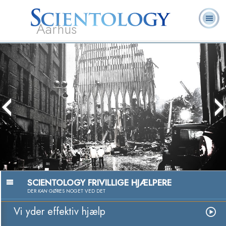
Aarhus
L. Ron
Hvad er
Frivillige
Ofte stillede
Bøger
Hubbard
Scientology?
Hjælpere
spørgsmål
Lidenskab for at H
Se v
SCIENTOLOGY FRIVILLIGE HJÆLPERE
DER
KAN
GØRES NOGET VED DET
Vi yder effektiv hjælp