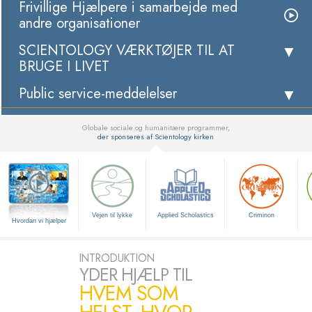
Frivillige Hjælpere i samarbejde med
andre organisationer
SCIENTOLOGY VÆRKTØJER TIL AT
BRUGE I LIVET
Public service-meddelelser
Globale sociale og humanitære programmer,
der sponseres af Scientology kirken
▼
Vejen til lykke
Applied Scholastics
Criminon
Hvordan vi hjælper
INTRODUKTION
YDER HJÆLP TIL
HVEM SOM