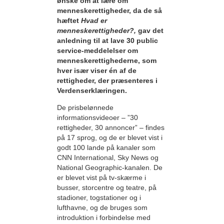
ønske om at lære om
menneskerettigheder, da de så
hæftet
Hvad er
menneskerettigheder?,
gav det
anledning til at lave 30 public
service-meddelelser om
menneskerettighederne, som
hver især viser én af de
rettigheder, der præsenteres i
Verdenserklæringen.
De prisbelønnede
informationsvideoer – ”30
rettigheder, 30 annoncer” – findes
på 17 sprog, og de er blevet vist i
godt 100 lande på kanaler som
CNN International, Sky News og
National Geographic-kanalen. De
er blevet vist på tv-skærme i
busser, storcentre og teatre, på
stadioner, togstationer og i
lufthavne, og de bruges som
introduktion i forbindelse med