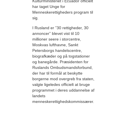
Kulturministeriet i Ecuador officielt
har taget Unge for
Menneskerettigheders program til
sig.
I Rusland er ”30 rettigheder, 30
annoncer” blevet vist til 10
millioner seere i storcentre,
Moskvas lufthavne, Sankt
Petersborgs handelscentre,
biografkæder og på togstationer
og banegårde. Præsidenten for
Ruslands Ombudsmandsforbund,
der har til formål at beskytte
borgerne mod overgreb fra staten,
valgte ligeledes officielt at bruge
programmet i deres uddannelse af
landets
menneskerettighedskommissærer.