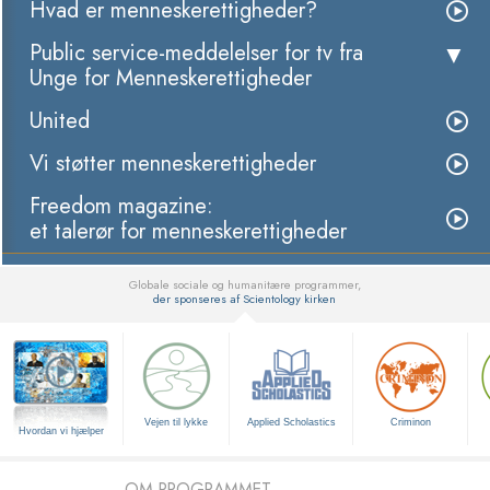
Hvad er menneskerettigheder?
Public service-meddelelser for tv fra
Unge for Menneskerettigheder
United
Vi støtter menneskerettigheder
Freedom magazine:
et talerør for menneskerettigheder
Globale sociale og humanitære programmer,
der sponseres af Scientology kirken
▼
Vejen til lykke
Applied Scholastics
Criminon
Hvordan vi hjælper
OM PROGRAMMET