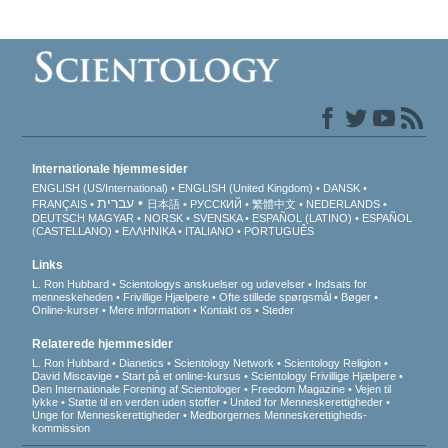
Internationale hjemmesider
ENGLISH (US/International)
ENGLISH (United Kingdom)
DANSK
עברית
FRANÇAIS
日本語
РУССКИЙ
繁體中文
NEDERLANDS
DEUTSCH
MAGYAR
NORSK
SVENSKA
ESPAÑOL (LATINO)
ESPAÑOL
(CASTELLANO)
ΕΛΛΗΝΙΚA
ITALIANO
PORTUGUÊS
Links
L. Ron Hubbard
Scientologys anskuelser og udøvelser
Indsats for
menneskeheden
Frivillige Hjælpere
Ofte stillede spørgsmål
Bøger
Online-kurser
Mere information
Kontakt os
Steder
Relaterede hjemmesider
L. Ron Hubbard
Dianetics
Scientology Network
Scientology Religion
David Miscavige
Start på et online-kursus
Scientology Frivillige Hjælpere
Den Internationale Forening af Scientologer
Freedom Magazine
Vejen til
lykke
Støtte til en verden uden stoffer
United for Menneskerettigheder
Unge for Menneskerettigheder
Medborgernes Menneskerettigheds­
kommission