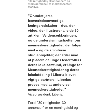
”30 rettigheder, 30 annoncer” på
storskærmene i et indkøbscenter i
Moskva.
”Grundet jeres
bemærkelsesværdige
læringsredskaber – dvs. den
video, der illustrerer alle de 30
artikler i Verdenserklæringen,
og de undervisningshæfter om
menneskerettigheder, der følger
med – og de ambitiøse
studieprojekter, der stiler mod
at placere de unge i lederroller i
deres lokalsamfund, er Unge for
Menneskerettigheder og deres
lokalafdeling i Liberia blevet
vigtige partnere i Liberias
proces med at undervise i
menneskerettigheder.”
–
Vicepræsident, Liberia
Fordi ”30 rettigheder, 30
annoncer” er en meningsfuld og