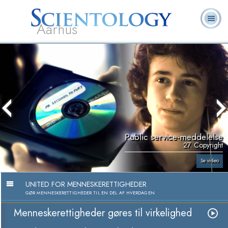
Aarhus
L. Ron
Hvad er
Frivillige
Ofte stillede
Bøger
Hubbard
Scientology?
Hjælpere
spørgsmål
Public service-meddelelse
27. Copyright
Se video
UNITED FOR MENNESKERETTIGHEDER
GØR MENNESKERETTIGHEDER TIL EN DEL AF HVERDAGEN
Menneskerettigheder gøres til virkelighed