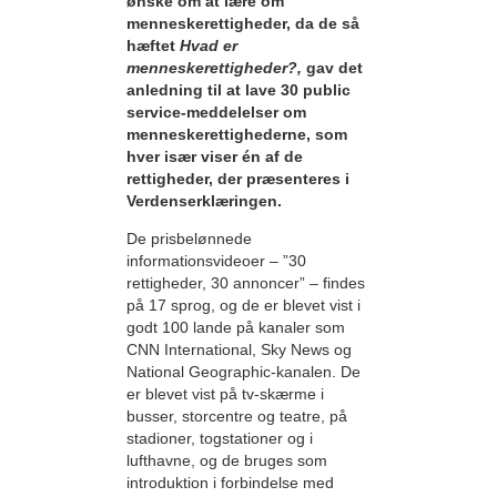
ønske om at lære om
menneskerettigheder, da de så
hæftet
Hvad er
menneskerettigheder?,
gav det
anledning til at lave 30 public
service-meddelelser om
menneskerettighederne, som
hver især viser én af de
rettigheder, der præsenteres i
Verdenserklæringen.
De prisbelønnede
informationsvideoer – ”30
rettigheder, 30 annoncer” – findes
på 17 sprog, og de er blevet vist i
godt 100 lande på kanaler som
CNN International, Sky News og
National Geographic-kanalen. De
er blevet vist på tv-skærme i
busser, storcentre og teatre, på
stadioner, togstationer og i
lufthavne, og de bruges som
introduktion i forbindelse med