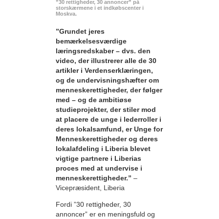
”30 rettigheder, 30 annoncer” på
storskærmene i et indkøbscenter i
Moskva.
”Grundet jeres
bemærkelsesværdige
læringsredskaber – dvs. den
video, der illustrerer alle de 30
artikler i Verdenserklæringen,
og de undervisningshæfter om
menneskerettigheder, der følger
med – og de ambitiøse
studieprojekter, der stiler mod
at placere de unge i lederroller i
deres lokalsamfund, er Unge for
Menneskerettigheder og deres
lokalafdeling i Liberia blevet
vigtige partnere i Liberias
proces med at undervise i
menneskerettigheder.”
–
Vicepræsident, Liberia
Fordi ”30 rettigheder, 30
annoncer” er en meningsfuld og