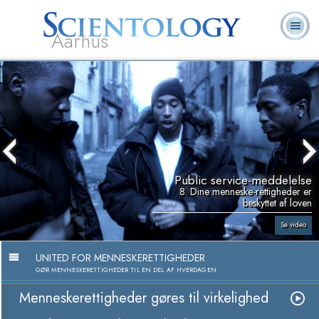
Aarhus
L. Ron
Hvad er
Frivillige
Ofte stillede
Bøger
Hubbard
Scientology?
Hjælpere
spørgsmål
Public service-meddelelse
8. Dine menneske-rettigheder er
beskyttet af loven
Se video
UNITED FOR MENNESKERETTIGHEDER
GØR MENNESKERETTIGHEDER TIL EN DEL AF HVERDAGEN
Menneskerettigheder gøres til virkelighed