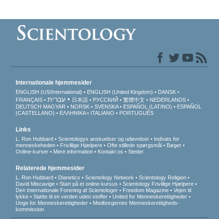
Internationale hjemmesider
ENGLISH (US/International)
ENGLISH (United Kingdom)
DANSK
עברית
FRANÇAIS
日本語
РУССКИЙ
繁體中文
NEDERLANDS
DEUTSCH
MAGYAR
NORSK
SVENSKA
ESPAÑOL (LATINO)
ESPAÑOL
(CASTELLANO)
ΕΛΛΗΝΙΚA
ITALIANO
PORTUGUÊS
Links
L. Ron Hubbard
Scientologys anskuelser og udøvelser
Indsats for
menneskeheden
Frivillige Hjælpere
Ofte stillede spørgsmål
Bøger
Online-kurser
Mere information
Kontakt os
Steder
Relaterede hjemmesider
L. Ron Hubbard
Dianetics
Scientology Network
Scientology Religion
David Miscavige
Start på et online-kursus
Scientology Frivillige Hjælpere
Den Internationale Forening af Scientologer
Freedom Magazine
Vejen til
lykke
Støtte til en verden uden stoffer
United for Menneskerettigheder
Unge for Menneskerettigheder
Medborgernes Menneskerettigheds­
kommission