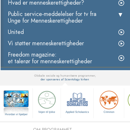
Hvad er menneskerettigheder?
Public service-meddelelser for tv fra
Unge for Menneskerettigheder
United
Vi støtter menneskerettigheder
Freedom magazine:
et talerør for menneskerettigheder
Globale sociale og humanitære programmer,
der sponseres af Scientology kirken
▼
Vejen til lykke
Applied Scholastics
Criminon
Hvordan vi hjælper
OM PROGRAMMET