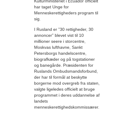
Kulturministeriet i Ecuador officielt
har taget Unge for
Menneskerettigheders program til
sig.
I Rusland er ”30 rettigheder, 30
annoncer” blevet vist til 10
millioner seere i storcentre,
Moskvas lufthavne, Sankt
Petersborgs handelscentre,
biografkæder og på togstationer
og banegårde. Præsidenten for
Ruslands Ombudsmandsforbund,
der har til formål at beskytte
borgerne mod overgreb fra staten,
valgte ligeledes officielt at bruge
programmet i deres uddannelse af
landets
menneskerettighedskommissærer.