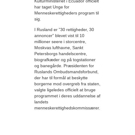
Kulturministeriet i Ecuador officielt
har taget Unge for
Menneskerettigheders program til
sig.
I Rusland er ”30 rettigheder, 30
annoncer” blevet vist til 10
millioner seere i storcentre,
Moskvas lufthavne, Sankt
Petersborgs handelscentre,
biografkæder og på togstationer
og banegårde. Præsidenten for
Ruslands Ombudsmandsforbund,
der har til formål at beskytte
borgerne mod overgreb fra staten,
valgte ligeledes officielt at bruge
programmet i deres uddannelse af
landets
menneskerettighedskommissærer.