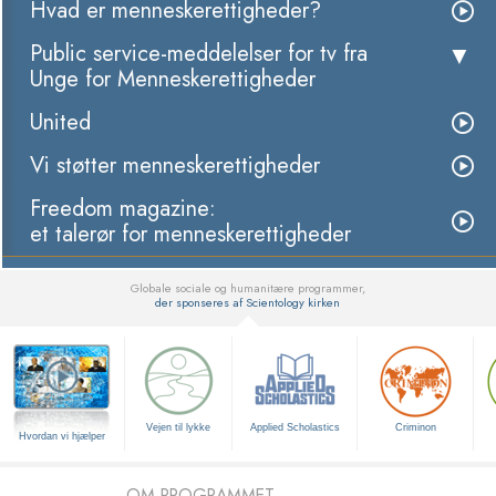
Hvad er menneskerettigheder?
Public service-meddelelser for tv fra
Unge for Menneskerettigheder
United
Vi støtter menneskerettigheder
Freedom magazine:
et talerør for menneskerettigheder
Globale sociale og humanitære programmer,
der sponseres af Scientology kirken
▼
Vejen til lykke
Applied Scholastics
Criminon
Hvordan vi hjælper
OM PROGRAMMET