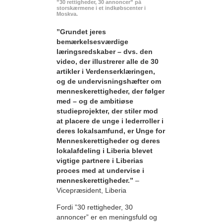
”30 rettigheder, 30 annoncer” på
storskærmene i et indkøbscenter i
Moskva.
”Grundet jeres
bemærkelsesværdige
læringsredskaber – dvs. den
video, der illustrerer alle de 30
artikler i Verdenserklæringen,
og de undervisningshæfter om
menneskerettigheder, der følger
med – og de ambitiøse
studieprojekter, der stiler mod
at placere de unge i lederroller i
deres lokalsamfund, er Unge for
Menneskerettigheder og deres
lokalafdeling i Liberia blevet
vigtige partnere i Liberias
proces med at undervise i
menneskerettigheder.”
–
Vicepræsident, Liberia
Fordi ”30 rettigheder, 30
annoncer” er en meningsfuld og