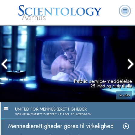
Aarhus
L. Ron
Hvad er
Frivillige
Ofte stillede
Bøger
Hubbard
Scientology?
Hjælpere
spørgsmål
Public service-meddelelse
25. Mad og husly til alle
Se video
UNITED FOR MENNESKERETTIGHEDER
GØR MENNESKERETTIGHEDER TIL EN DEL AF HVERDAGEN
Menneskerettigheder gøres til virkelighed