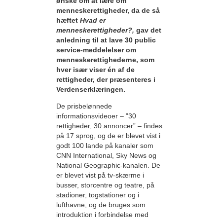
ønske om at lære om
menneskerettigheder, da de så
hæftet
Hvad er
menneskerettigheder?,
gav det
anledning til at lave 30 public
service-meddelelser om
menneskerettighederne, som
hver især viser én af de
rettigheder, der præsenteres i
Verdenserklæringen.
De prisbelønnede
informationsvideoer – ”30
rettigheder, 30 annoncer” – findes
på 17 sprog, og de er blevet vist i
godt 100 lande på kanaler som
CNN International, Sky News og
National Geographic-kanalen. De
er blevet vist på tv-skærme i
busser, storcentre og teatre, på
stadioner, togstationer og i
lufthavne, og de bruges som
introduktion i forbindelse med