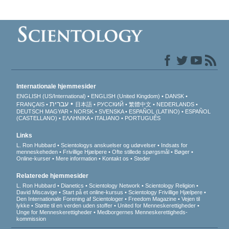
Internationale hjemmesider
ENGLISH (US/International)
ENGLISH (United Kingdom)
DANSK
עברית
FRANÇAIS
日本語
РУССКИЙ
繁體中文
NEDERLANDS
DEUTSCH
MAGYAR
NORSK
SVENSKA
ESPAÑOL (LATINO)
ESPAÑOL
(CASTELLANO)
ΕΛΛΗΝΙΚA
ITALIANO
PORTUGUÊS
Links
L. Ron Hubbard
Scientologys anskuelser og udøvelser
Indsats for
menneskeheden
Frivillige Hjælpere
Ofte stillede spørgsmål
Bøger
Online-kurser
Mere information
Kontakt os
Steder
Relaterede hjemmesider
L. Ron Hubbard
Dianetics
Scientology Network
Scientology Religion
David Miscavige
Start på et online-kursus
Scientology Frivillige Hjælpere
Den Internationale Forening af Scientologer
Freedom Magazine
Vejen til
lykke
Støtte til en verden uden stoffer
United for Menneskerettigheder
Unge for Menneskerettigheder
Medborgernes Menneskerettigheds­
kommission