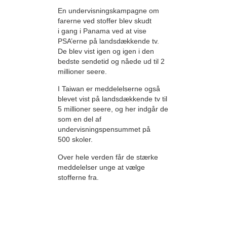
En undervisningskampagne om
farerne ved stoffer blev skudt
i gang i Panama ved at vise
PSA’erne på landsdækkende tv.
De blev vist igen og igen i den
bedste sendetid og nåede ud til 2
millioner seere.
I Taiwan er meddelelserne også
blevet vist på landsdækkende tv til
5 millioner seere, og her indgår de
som en del af
undervisningspensummet på
500 skoler.
Over hele verden får de stærke
meddelelser unge at vælge
stofferne fra.