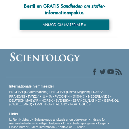
Bestil en GRATIS
Sandheden om stoffer
-
informationspakke.
ANMOD OM MATERIALE »
Internationale hjemmesider
ENGLISH (US/International)
ENGLISH (United Kingdom)
DANSK
עברית
FRANÇAIS
日本語
РУССКИЙ
繁體中文
NEDERLANDS
DEUTSCH
MAGYAR
NORSK
SVENSKA
ESPAÑOL (LATINO)
ESPAÑOL
(CASTELLANO)
ΕΛΛΗΝΙΚA
ITALIANO
PORTUGUÊS
Links
L. Ron Hubbard
Scientologys anskuelser og udøvelser
Indsats for
menneskeheden
Frivillige Hjælpere
Ofte stillede spørgsmål
Bøger
Online-kurser
Mere information
Kontakt os
Steder