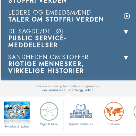
STOFFRI VERDEN
LEDERE OG EMBEDSMÆND
TALER OM STOFFRI VERDEN
DE SAGDE/DE LØJ
PUBLIC SERVICE-
MEDDELELSER
SANDHEDEN OM STOFFER
RIGTIGE MENNESKER,
VIRKELIGE HISTORIER
Globale sociale og humanitære programmer,
der sponseres af Scientology kirken
▼
Vejen til lykke
Applied Scholastics
Criminon
Hvordan vi hjælper