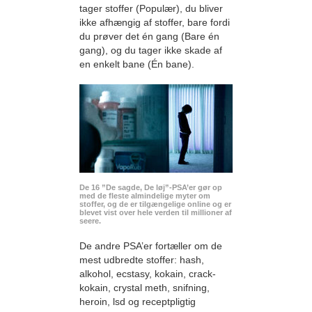
tager stoffer (Populær), du bliver
ikke afhængig af stoffer, bare fordi
du prøver det én gang (Bare én
gang), og du tager ikke skade af
en enkelt bane (Én bane).
De 16 ”De sagde, De løj”-PSA’er gør op
med de fleste almindelige myter om
stoffer, og de er tilgængelige online og er
blevet vist over hele verden til millioner af
seere.
De andre PSA’er fortæller om de
mest udbredte stoffer: hash,
alkohol, ecstasy, kokain, crack-
kokain, crystal meth, snifning,
heroin, lsd og receptpligtig