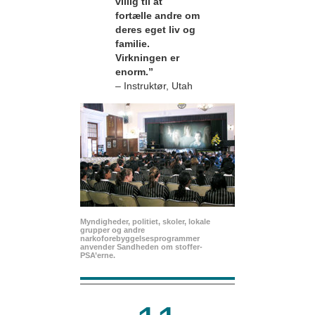
villig til at
fortælle andre om
deres eget liv og
familie.
Virkningen er
enorm.”
– Instruktør, Utah
Myndigheder, politiet, skoler, lokale
grupper og andre
narkoforebyggelsesprogrammer
anvender Sandheden om stoffer-
PSA’erne.