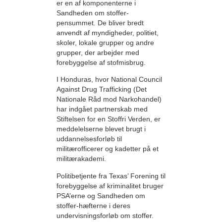
er en af komponenterne i
Sandheden om stoffer-
pensummet. De bliver bredt
anvendt af myndigheder, politiet,
skoler, lokale grupper og andre
grupper, der arbejder med
forebyggelse af stofmisbrug.
I Honduras, hvor National Council
Against Drug Trafficking (Det
Nationale Råd mod Narkohandel)
har indgået partnerskab med
Stiftelsen for en Stoffri Verden, er
meddelelserne blevet brugt i
uddannelsesforløb til
militærofficerer og kadetter på et
militærakademi.
Politibetjente fra Texas’ Forening til
forebyggelse af kriminalitet bruger
PSA’erne og Sandheden om
stoffer-hæfterne i deres
undervisningsforløb om stoffer.