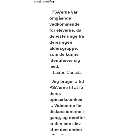
ved stoffer:
”PSA’erne var
omgående
vedkommende
for eleverne, da
de viste unge fra
deres egen
aldersgruppe,
som de kunne
identificere sig
med.”
– Lærer, Canada
”Jeg bruger altid
PSA’erne til at få
deres
opmærksomhed
... Videoerne får
diskussionerne i
gang, og derefter
er den ene elev
efter den anden