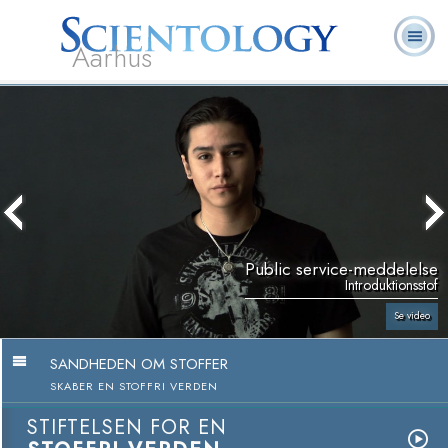
Aarhus
L. Ron
Hvad er
Frivillige
Ofte stillede
Bøger
Hubbard
Scientology?
Hjælpere
spørgsmål
Public service-meddelelse
Introduktionsstof
Se video
SANDHEDEN OM STOFFER
SKABER EN STOFFRI VERDEN
STIFTELSEN FOR EN