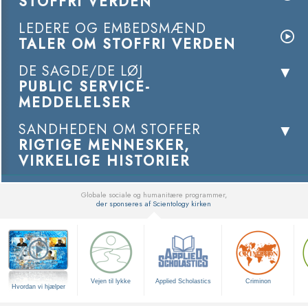
STOFFRI VERDEN
LEDERE OG EMBEDSMÆND
TALER OM STOFFRI VERDEN
DE SAGDE/DE LØJ
PUBLIC SERVICE-
MEDDELELSER
SANDHEDEN OM STOFFER
RIGTIGE MENNESKER,
VIRKELIGE HISTORIER
Globale sociale og humanitære programmer,
der sponseres af Scientology kirken
▼
Vejen til lykke
Applied Scholastics
Criminon
Hvordan vi hjælper