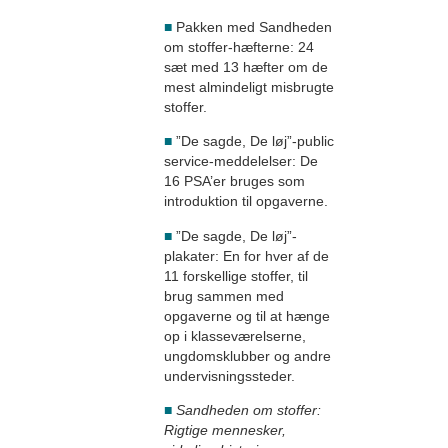
■
Pakken med Sandheden
om stoffer-hæfterne: 24
sæt med 13 hæfter om de
mest almindeligt misbrugte
stoffer.
■
”De sagde, De løj”-public
service-meddelelser: De
16 PSA’er bruges som
introduktion til opgaverne.
■
”De sagde, De løj”-
plakater: En for hver af de
11 forskellige stoffer, til
brug sammen med
opgaverne og til at hænge
op i klasseværelserne,
ungdomsklubber og andre
undervisningssteder.
■
Sandheden om stoffer:
Rigtige mennesker,