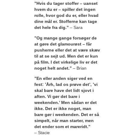
”Hvis du tager stoffer – uanset
hvem du er – spiller det ingen
rolle, hvor god du er, eller hvad
dine mål er. Stofferne kan tage
det hele fra dig.”
– Sara
”Og mange gange forsøger de
at gøre det glamourøst – får
pusherne eller det at være skæv
til at se sejt ud. Men det er kun
på film. I det virkelige liv er det
noget helt andet.”
– Brian
”En eller anden siger ved en
fest: ’Årh, lad os prøve det’, ’vi
skal bare have det lidt sjovt i
aften. Vi gør det bare i
weekenden.’ Men sådan er det
ikke. Det er ikke noget, man
bare gør i weekenden. Det er så
simpelt, når man starter, men
det ender som et mareridt.”
– Stacie