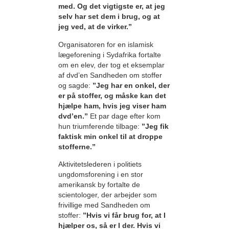
med. Og det vigtigste er, at jeg
selv har set dem i brug, og at
jeg ved, at de virker.”
Organisatoren for en islamisk
lægeforening i Sydafrika fortalte
om en elev, der tog et eksemplar
af dvd’en Sandheden om stoffer
og sagde:
”Jeg har en onkel, der
er på stoffer, og måske kan det
hjælpe ham, hvis jeg viser ham
dvd’en.”
Et par dage efter kom
hun triumferende tilbage:
”Jeg fik
faktisk min onkel til at droppe
stofferne.”
Aktivitetslederen i politiets
ungdomsforening i en stor
amerikansk by fortalte de
scientologer, der arbejder som
frivillige med Sandheden om
stoffer:
”Hvis vi får brug for, at I
hjælper os, så er I der. Hvis vi