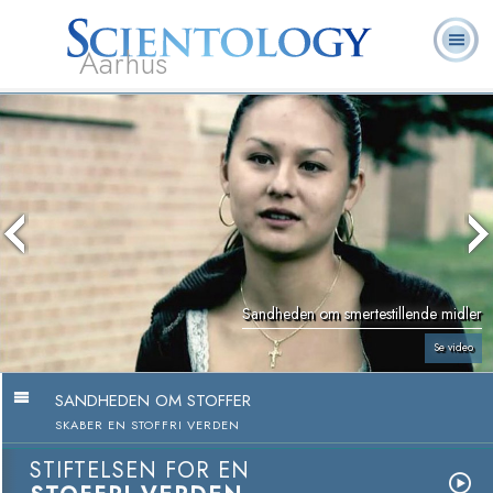
Aarhus
L. Ron
Hvad er
Frivillige
Ofte stillede
Bøger
Hubbard
Scientology?
Hjælpere
spørgsmål
Sandheden om smertestillende midler
Se video
SANDHEDEN OM STOFFER
SKABER EN STOFFRI VERDEN
STIFTELSEN FOR EN