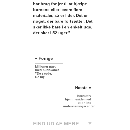
har brug for jer til at hjælpe
børnene eller levere flere
materialer, så er I der. Det er
noget, der bare fortsætter. Det
sker ikke bare i en enkelt uge,
det sker i 52 uger.”
« Forrige
Millioner nået
med budskabet
”De sagde,
De løj”
Næste »
Interaktiv
hjemmeside med
et online
undervisningscenter
FIND UD AF MERE