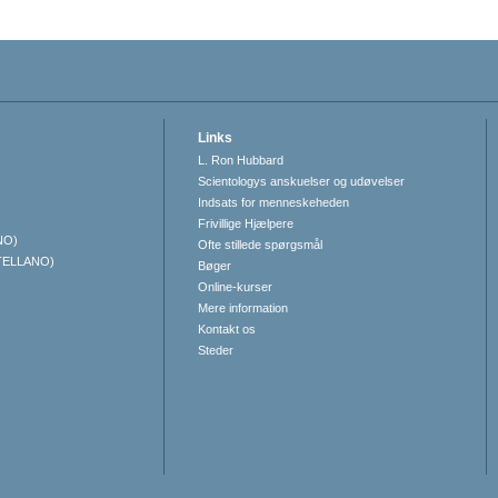
Links
L. Ron Hubbard
Scientologys anskuelser og udøvelser
Indsats for menneskeheden
Frivillige Hjælpere
NO)
Ofte stillede spørgsmål
TELLANO)
Bøger
Online-kurser
Mere information
Kontakt os
Steder