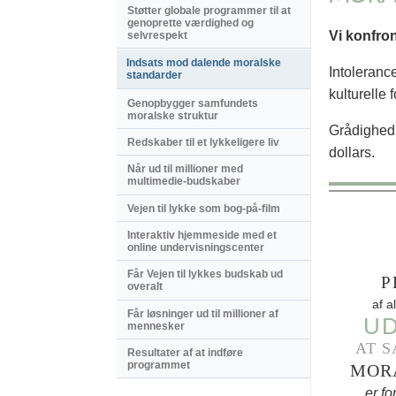
Støtter globale programmer til at
genoprette værdighed og
Vi konfro
selvrespekt
Indsats mod dalende moralske
Intolerance
standarder
kulturelle f
Genopbygger samfundets
moralske struktur
Grådighed 
Redskaber til et lykkeligere liv
dollars.
Når ud til millioner med
multimedie-budskaber
Vejen til lykke som bog-på-film
Interaktiv hjemmeside med et
online undervisningscenter
Får Vejen til lykkes budskab ud
P
overalt
af a
Får løsninger ud til millioner af
UD
mennesker
AT 
Resultater af at indføre
programmet
MOR
er f