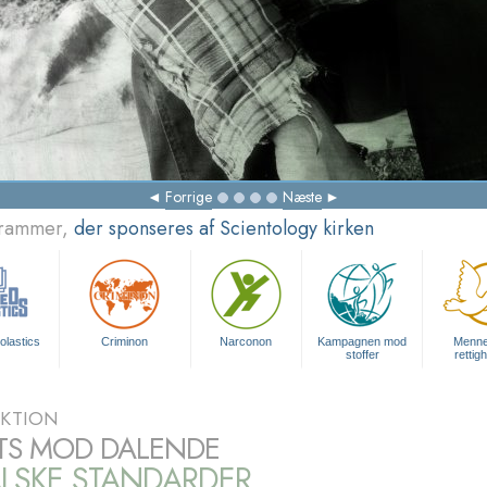
Forrige
Næste
grammer,
der sponseres af Scientology kirken
olastics
Criminon
Narconon
Kampagnen mod
Menne
stoffer
rettig
KTION
TS MOD DALENDE
LSKE STANDARDER