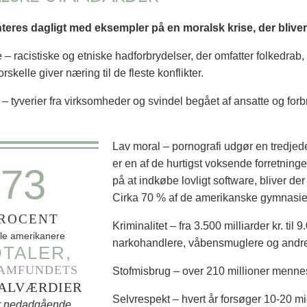
nteres dagligt med eksempler på en moralsk krise, der blive
 – racistiske og etniske hadforbrydelser, der omfatter folkedrab, e
orskelle giver næring til de fleste konflikter.
– tyverier fra virksomheder og svindel begået af ansatte og forbr
Lav moral – pornografi udgør en tredjed
er en af de hurtigst voksende forretninger
73
på at indkøbe lovligt software, bliver der 
Cirka 70 % af de amerikanske gymnasie
ROCENT
Kriminalitet – fra 3.500 milliarder kr. til 
lle amerikanere
narkohandlere, våbensmuglere og andre 
TALER,
SAMFUNDETS
Stofmisbrug – over 210 millioner mennesk
ALVÆRDIER
Selvrespekt – hvert år forsøger 10-20 m
or nedadgående