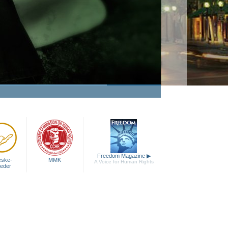
Freedom Magazine
▶
ske­
MMK
A Voice for Human Rights
heder