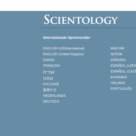
Internationale hjemmesider
ENGLISH (US/International)
MAGYAR
ENGLISH (United Kingdom)
NORSK
DANSK
SVENSKA
FRANÇAIS
ESPAÑOL (LATI
עברית
ESPAÑOL (CAS
ΕΛΛΗΝΙΚA
日本語
ITALIANO
РУССКИЙ
PORTUGUÊS
繁體中文
NEDERLANDS
DEUTSCH