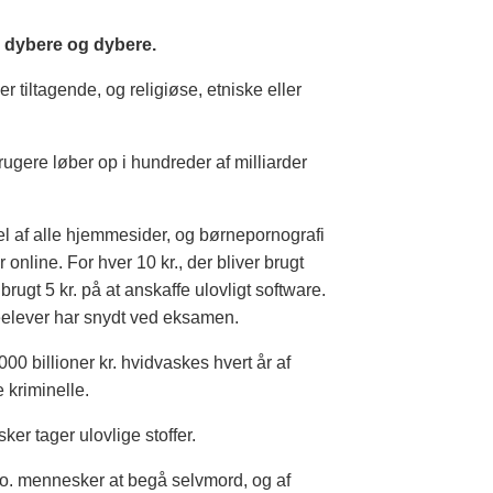
r dybere og dybere.
r tiltagende, og religiøse, etniske eller
ugere løber op i hundreder af milliarder
el af alle hjemmesider, og børnepornografi
 online. For hver 10 kr., der bliver brugt
brugt 5 kr. på at anskaffe ulovligt software.
elever har snydt ved eksamen.
9.000 billioner kr. hvidvaskes hvert år af
kriminelle.
er tager ulovlige stoffer.
io. mennesker at begå selvmord, og af