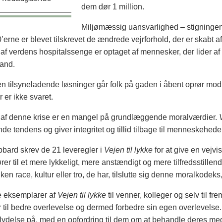
dem dør 1 million.
Miljømæssig uansvarlighed – stigningen i
’erne er blevet tilskrevet de ændrede vejrforhold, der er skabt 
af verdens hospitalssenge er optaget af mennesker, der lider a
vand.
 tilsyneladende løsninger går folk på gaden i åbent oprør mod
 er ikke svaret.
 af denne krise er en mangel på grundlæggende moralværdier.
e tendens og giver integritet og tillid tilbage til menneskehede
bard skrev de 21 leveregler i
Vejen til lykke
for at give en vejvi
ører til et mere lykkeligt, mere anstændigt og mere tilfredsstillend
ken race, kultur eller tro, de har, tilslutte sig denne moralkodek
e eksemplarer af
Vejen til lykke
til venner, kolleger og selv til f
 til bedre overlevelse og dermed forbedre sin egen overlevelse. D
flydelse på, med en opfordring til dem om at behandle deres 