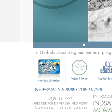
Globale sociale og humanitære pro
▼
Vejen til lykke
Applied Sch
Hvordan vi hjælper
»
HVORDAN VI HJÆLPER
»
VEJEN TIL LYKKE
INTRODU
VEJEN TIL LYKKE
INDSA
ARBEJDER FOR EN VERDEN MED FOKUS
MORA
PÅ ÆRLIGHED, TILLID OG SELVRESPEKT