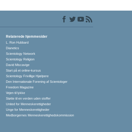
Relaterede hjemmesider
L. Ron Hubbard
Dianetics
Scientology Network
Scientology Religion
David Miscavige
Start på et online-kursus
Scientology Frivillige Hjælpere
Den Internationale Forening af Scientologer
Freedom Magazine
Vejen til lykke
Støtte til en verden uden stoffer
United for Menneskerettigheder
Unge for Menneskerettigheder
Medborgernes Menneskerettigheds­kommission