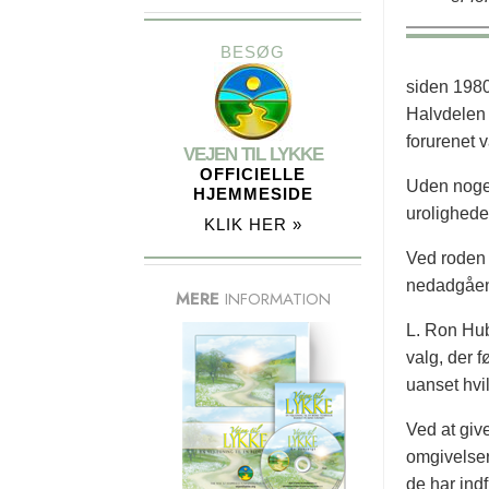
BESØG
siden 1980
Halvdelen 
forurenet 
VEJEN TIL LYKKE
OFFICIELLE
Uden nogen
HJEMMESIDE
uroligheder
KLIK HER »
Ved roden
nedadgåend
MERE
INFORMATION
L. Ron Hub
valg, der f
uanset hvil
Ved at giv
omgivelser
de har ind