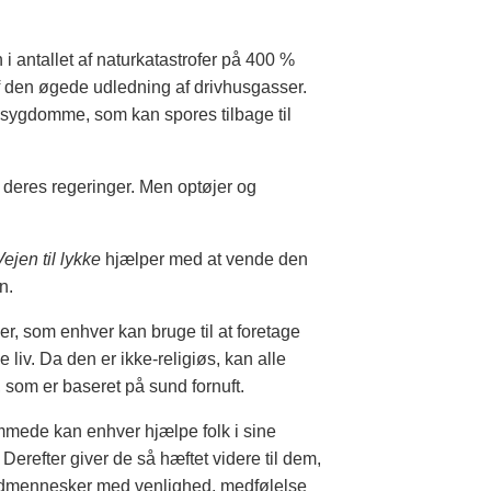
 antallet af naturkatastrofer på 400 %
af den øgede udledning af drivhusgasser.
f sygdomme, som kan spores tilbage til
 deres regeringer. Men optøjer og
Vejen til lykke
hjælper med at vende den
n.
ser, som enhver kan bruge til at foretage
e liv. Da den er ikke-religiøs, kan alle
s, som er baseret på sund fornuft.
remmede kan enhver hjælpe folk i sine
erefter giver de så hæftet videre til dem,
medmennesker med venlighed, medfølelse