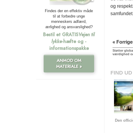
og respekt
Findes der en effektiv måde
samfundet
til at forbedre unge
menneskers adfærd,
ærlighed og ansvarslighed?
Bestil et GRATIS
Vejen til
lykke
-hæfte og -
« Forrige
informationspakke
Støtter globa
værdighed og
ANMOD OM
MATERIALE »
FIND UD
Den offic