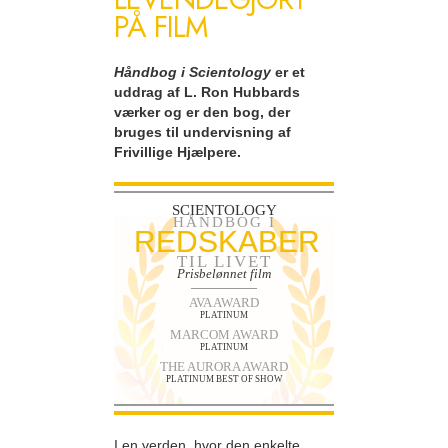
PÅ FILM
Håndbog i Scientology
er et
uddrag af L. Ron Hubbards
værker og er den bog, der
bruges til undervisning af
Frivillige Hjælpere.
SCIENTOLOGY
HÅNDBOG I
REDSKABER
TIL LIVET
Prisbelønnet film
AVA AWARD
PLATINUM
MARCOM AWARD
PLATINUM
THE AURORA AWARD
PLATINUM BEST OF SHOW
I en verden, hvor den enkelte