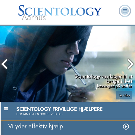
Aarhus
L. Ron
Hvad er
Frivillige
Ofte stillede
Bøger
Hubbard
Scientology?
Hjælpere
spørgsmål
Scientology værktøjer til at
bruge i livet
Løsningen på stoffer
Se video
SCIENTOLOGY FRIVILLIGE HJÆLPERE
DER
KAN
GØRES NOGET VED DET
Vi yder effektiv hjælp