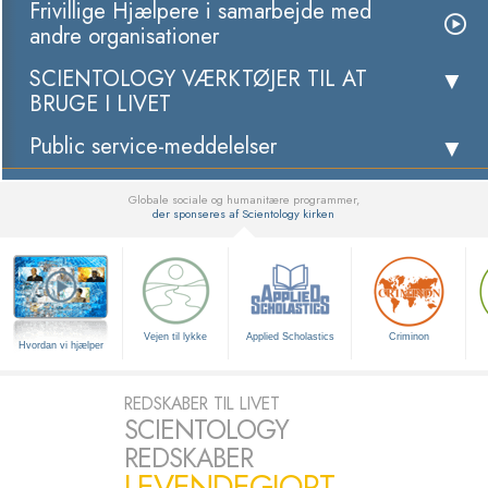
Frivillige Hjælpere i samarbejde med
andre organisationer
SCIENTOLOGY VÆRKTØJER TIL AT
BRUGE I LIVET
Public service-meddelelser
Globale sociale og humanitære programmer,
der sponseres af Scientology kirken
▼
Vejen til lykke
Applied Scholastics
Criminon
Hvordan vi hjælper
REDSKABER TIL LIVET
SCIENTOLOGY
REDSKABER
LEVENDEGJORT