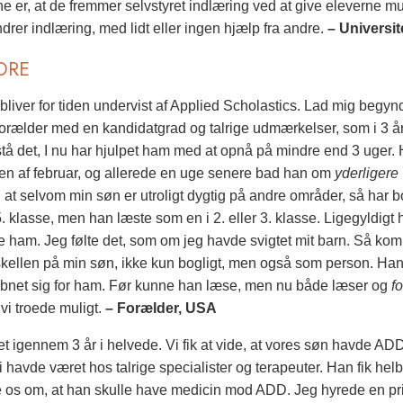
ne er, at de fremmer selvstyret indlæring ved at give eleverne m
ndrer indlæring, med lidt eller ingen hjælp fra andre.
– Universi
DRE
liver for tiden undervist af Applied Scholastics. Lad mig begynde
forælder med en kandidatgrad og talrige udmærkelser, som i 3 år
stå det, I nu har hjulpet ham med at opnå på mindre end 3 uger
n af februar, og allerede en uge senere bad han om
yderligere
å, at selvom min søn er utroligt dygtig på andre områder, så har
5. klasse, men han læste som en i 2. eller 3. klasse. Ligegyldig
e ham. Jeg følte det, som om jeg havde svigtet mit barn. Så ko
skellen på min søn, ikke kun bogligt, men også som person. Han u
bnet sig for ham. Før kunne han læse, men nu både læser og
fo
vi troede muligt.
– Forælder, USA
et igennem 3 år i helvede. Vi fik at vide, at vores søn havde 
i havde været hos talrige specialister og terapeuter. Han fik he
 os om, at han skulle have medicin mod ADD. Jeg hyrede en priv