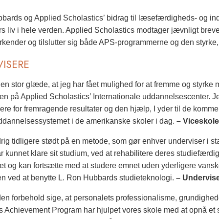
bards og Applied Scholastics’ bidrag til læsefærdigheds- og in
 liv i hele verden. Applied Scholastics modtager jævnligt breve,
rkender og tilslutter sig både APS-programmerne og den styrke, d
ISERE
 en stor glæde, at jeg har fået mulighed for at fremme og sty
n på Applied Scholastics’ Internationale uddannelsescenter. Je
re for fremragende resultater og den hjælp, I yder til de kommend
ddannelsessystemet i de amerikanske skoler i dag.
– Viceskole
rig tidligere stødt på en metode, som gør enhver underviser i sta
r kunnet klare sit studium, ved at rehabilitere deres studiefærdigh
t og kan fortsætte med at studere emnet uden yderligere vanske
en ved at benytte L. Ron Hubbards studieteknologi.
– Undervise
en forbehold sige, at personalets professionalisme, grundighed
s Achievement Program har hjulpet vores skole med at opnå et s