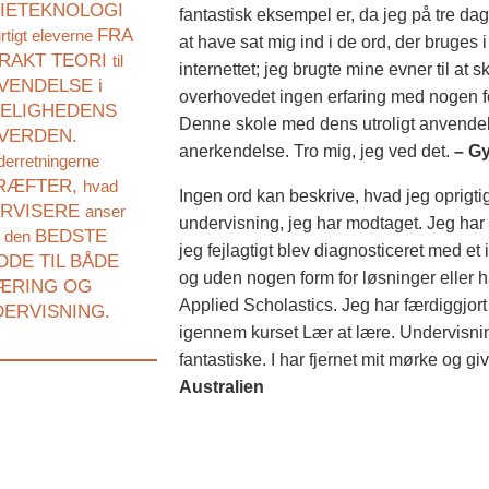
IETEKNOLOGI
fantastisk eksempel er, da jeg på tre d
FRA
rtigt eleverne
at have sat mig ind i de ord, der bruges
RAKT TEORI
til
internettet; jeg brugte mine evner til at 
VENDELSE i
overhovedet ingen erfaring med nogen fo
KELIGHEDENS
Denne skole med dens utroligt anvendelig
VERDEN.
anerkendelse. Tro mig, jeg ved det.
– G
erretningerne
RÆFTER,
hvad
Ingen ord kan beskrive, hvad jeg oprigtig
RVISERE
anser
undervisning, jeg har modtaget. Jeg har
BEDSTE
 den
jeg fejlagtigt blev diagnosticeret med e
DE TIL BÅDE
og uden nogen form for løsninger eller hå
ÆRING OG
Applied Scholastics. Jeg har færdiggjor
ERVISNING.
igennem kurset Lær at lære. Undervisni
fantastiske. I har fjernet mit mørke og gi
Australien