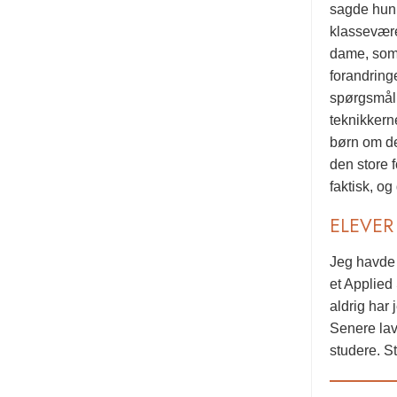
sagde hun,
klassevære
dame, som 
forandring
spørgsmål o
teknikkern
børn om de
den store 
faktisk, og
ELEVER
Jeg havde h
et Applied
aldrig har 
Senere lav
studere. S