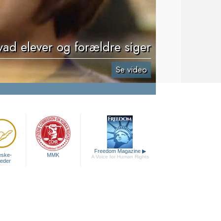
ad elever og forældre siger
Se video
Freedom Magazine
▶
ske­
MMK
A Voice for Human Rights
heder