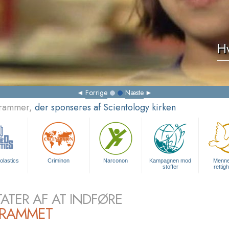
Hv
Forrige
Næste
grammer,
der sponseres af Scientology kirken
olastics
Criminon
Narconon
Kampagnen mod
Menne
stoffer
rettig
TATER AF AT INDFØRE
RAMMET