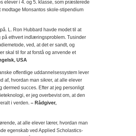
s elever i 4. og 5. klasse, som præsterede
il at modtage Monsantos skole-stipendium
 på. L. Ron Hubbard havde modet til at
g på ethvert indlæringsproblem. Tusinder
diemetode, ved, at det er sandt, og
r skal til for at forstå og anvende et
engelsk, USA
danske offentlige uddannelsessystem lever
ud af, hvordan man sikrer, at alle elever
g dermed succes. Efter at jeg personligt
teknologi, er jeg overbevist om, at den
eralt i verden.
– Rådgiver,
gørende, at alle elever lærer, hvordan man
nde egenskab ved Applied Scholastics-