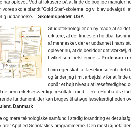
 har oplevet. Ved at fokusere på at finde de boglige mangler ho
kom vores skole blandt ”Gold Star”-skolerne, og vi blev udvalgt t
felig uddannelse.
– Skoleinspektør, USA
Studieteknologi er en ny måde at se det
erklære, at der findes en holdbar løsnin
af mennesker, der er uddannet i hans stu
oplever nu, at de besidder det værktøj, de
hvilket som helst emne.
– Professor i 
I min egenskab af læsekonsulent i det 
og ånder jeg i mit arbejdsliv for at finde 
opnår et højt niveau af læsefærdighed o
t de bemærkelsesværdige resultater med L. Ron Hubbards studie
ørende fundament, der kan bruges til at øge læsefærdigheden ov
ulent, Danmark
re og mere teknologiske samfund i stadig forandring er det altaf
 klarer Applied Scholastics-programmerne. Den mest iøjnefalde