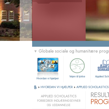
Globale sociale og humanitære pro
▼
Vejen til lykke
Applied Sch
Hvordan vi hjælper
»
HVORDAN VI HJÆLPER
»
APPLIED SCHOLASTICS
RESUL
APPLIED SCHOLASTICS
PROG
FORBEDRER INDLÆRINGSEVNER
OG UDDANNELSE