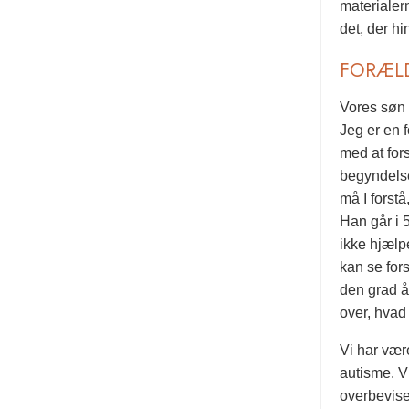
materialer
det, der hi
FORÆL
Vores søn b
Jeg er en 
med at for
begyndelse
må I forst
Han går i 
ikke hjælp
kan se for
den grad å
over, hvad 
Vi har vær
autisme. V
overbevise