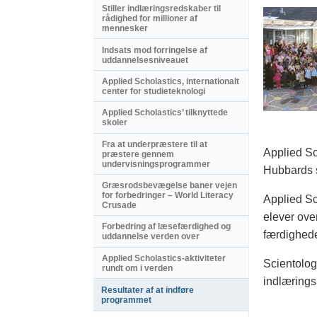
Stiller indlæringsredskaber til
rådighed for millioner af
mennesker
Indsats mod forringelse af
uddannelsesniveauet
Applied Scholastics, internationalt
center for studieteknologi
Applied Scholastics’ tilknyttede
skoler
Fra at underpræstere til at
Applied Sc
præstere gennem
undervisningsprogrammer
Hubbards s
Græsrodsbevægelse baner vejen
for forbedringer – World Literacy
Applied Sc
Crusade
elever ove
Forbedring af læsefærdighed og
færdighede
uddannelse verden over
Applied Scholastics-aktiviteter
Scientolog
rundt om i verden
indlærings
Resultater af at indføre
programmet