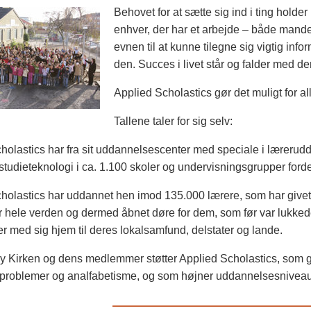
Behovet for at sætte sig ind i ting holder
enhver, der har et arbejde – både mande
evnen til at kunne tilegne sig vigtig inf
den. Succes i livet står og falder med de
Applied Scholastics gør det muligt for al
Tallene taler for sig selv:
holastics har fra sit uddannelsescenter med speciale i lærerudda
tudieteknologi i ca. 1.100 skoler og undervisningsgrupper forde
holastics har uddannet hen imod 135.000 lærere, som har givet s
r hele verden og dermed åbnet døre for dem, som før var lukkede
r med sig hjem til deres lokalsamfund, delstater og lande.
y Kirken og dens medlemmer støtter Applied Scholastics, som g
problemer og analfabetisme, og som højner uddannelsesniveaue