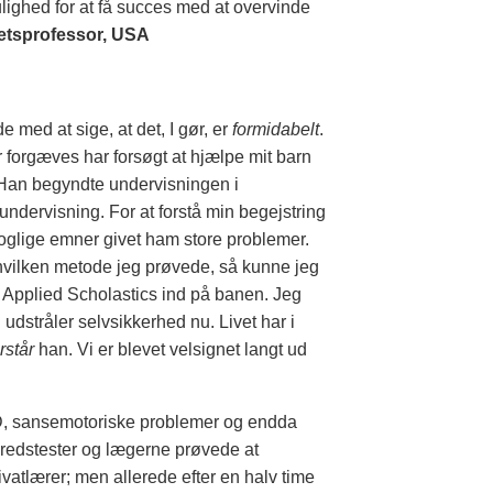
ulighed for at få succes med at overvinde
tetsprofessor, USA
 med at sige, at det, I gør, er
formidabelt
.
 forgæves har forsøgt at hjælpe mit barn
. Han begyndte undervisningen i
undervisning. For at forstå min begejstring
 boglige emner givet ham store problemer.
t hvilken metode jeg prøvede, så kunne jeg
m Applied Scholastics ind på banen. Jeg
dstråler selvsikkerhed nu. Livet har i
rstår
han. Vi er blevet velsignet langt ud
ADD, sansemotoriske problemer og endda
lbredstester og lægerne prøvede at
atlærer; men allerede efter en halv time