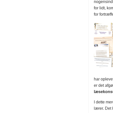
nogensinde
for lidt, 
for fortræf
har opleve
er det afg
læsekons
I dette me
lærer. Det