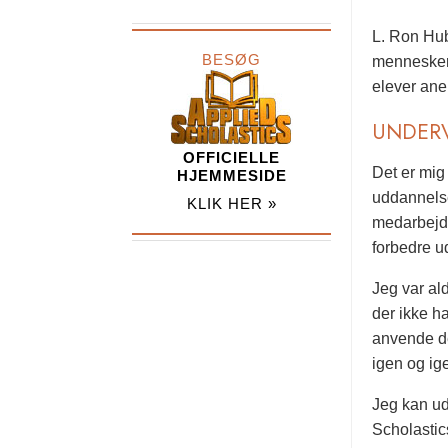
L. Ron Hub
BESØG
menneskers
elever ane
UNDERV
OFFICIELLE
Det er mig
HJEMMESIDE
uddannelse
KLIK HER »
medarbejde
forbedre u
Jeg var ald
der ikke ha
anvende de
igen og ig
Jeg kan ud
Scholastic