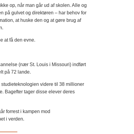
 ikke op, når man går ud af skolen. Alle og
n på gulvet og direktøren – har behov for
ormation, at huske den og at gøre brug af
n.
le at få den evne.
nnelse (nær St. Louis i Missouri) indført
lt på 72 lande.
tudieteknologien videre til 38 millioner
. Bagefter tager disse elever deres
år forrest i kampen mod
t i verden.