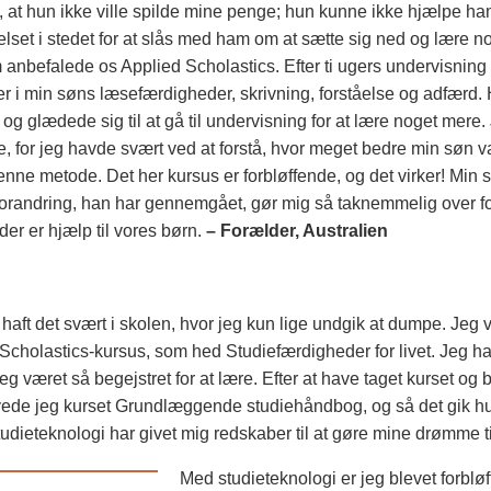
 at hun ikke ville spilde mine penge; hun kunne ikke hjælpe ha
lset i stedet for at slås med ham om at sætte sig ned og lære no
anbefalede os Applied Scholastics. Efter ti ugers undervisning 
er i min søns læsefærdigheder, skrivning, forståelse og adfærd. H
g glædede sig til at gå til undervisning for at lære noget mere. 
e, for jeg havde svært ved at forstå, hvor meget bedre min søn v
nne metode. Det her kursus er forbløffende, og det virker! Min s
forandring, han har gennemgået, gør mig så taknemmelig over for
 der er hjælp til vores børn.
– Forælder, Australien
aft det svært i skolen, hvor jeg kun lige undgik at dumpe. Jeg var
 Scholastics-kursus, som hed Studiefærdigheder for livet. Jeg ha
jeg været så begejstret for at lære. Efter at have taget kurset og b
ede jeg kurset Grundlæggende studiehåndbog, og så det gik hu
tudieteknologi har givet mig redskaber til at gøre mine drømme ti
Med studieteknologi er jeg blevet forbløff