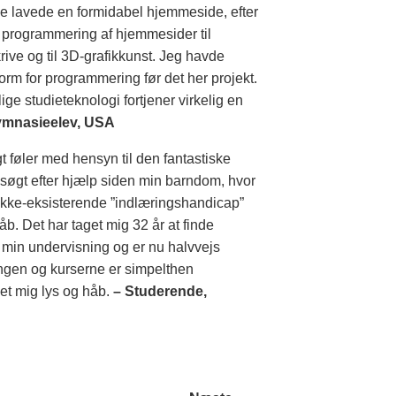
age lavede en formidabel hjemmeside, efter
 i programmering af hjemmesider til
skrive og til 3D-grafikkunst. Jeg havde
rm for programmering før det her projekt.
e studieteknologi fortjener virkelig en
ymnasieelev, USA
t føler med hensyn til den fantastiske
 søgt efter hjælp siden min barndom, hvor
t ikke-eksisterende ”indlæringshandicap”
b. Det har taget mig 32 år at finde
t min undervisning og er nu halvvejs
ngen og kurserne er simpelthen
vet mig lys og håb.
– Studerende,