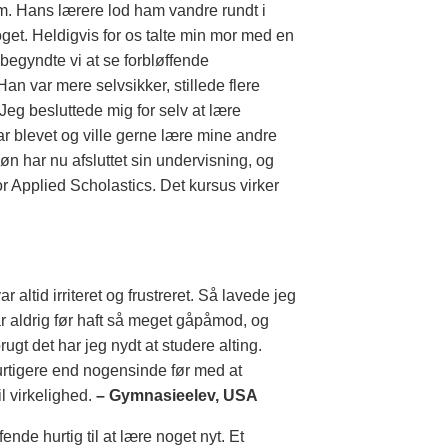
m. Hans lærere lod ham vandre rundt i
get. Heldigvis for os talte min mor med en
begyndte vi at se forbløffende
an var mere selvsikker, stillede flere
Jeg besluttede mig for selv at lære
ar blevet og ville gerne lære mine andre
øn har nu afsluttet sin undervisning, og
 Applied Scholastics. Det kursus virker
 altid irriteret og frustreret. Så lavede jeg
r aldrig før haft så meget gåpåmod, og
rugt det har jeg nydt at studere alting.
rtigere end nogensinde før med at
l virkelighed.
– Gymnasieelev, USA
ende hurtig til at lære noget nyt. Et