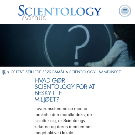
Aarhus
L. Ron
Hvad er
Frivillige
Ofte stillede
Bøger
Hubbard
Scientology?
Hjælpere
spørgsmål
»
OFTEST STILLEDE SPØRGSMÅL
»
SCIENTOLOGY I SAMFUNDET
HVAD GØR
SCIENTOLOGY FOR AT
BESKYTTE
MILJØET?
I overensstemmelse med en
forskrift i den moralkodeks, de
tilslutter sig, er Scientology
kirkerne og deres medlemmer
meget aktive i lokale