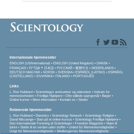
Internationale hjemmesider
ENGLISH (US/International)
ENGLISH (United Kingdom)
DANSK
עברית
FRANÇAIS
日本語
РУССКИЙ
繁體中文
NEDERLANDS
DEUTSCH
MAGYAR
NORSK
SVENSKA
ESPAÑOL (LATINO)
ESPAÑOL
(CASTELLANO)
ΕΛΛΗΝΙΚA
ITALIANO
PORTUGUÊS
Links
L. Ron Hubbard
Scientologys anskuelser og udøvelser
Indsats for
menneskeheden
Frivillige Hjælpere
Ofte stillede spørgsmål
Bøger
Online-kurser
Mere information
Kontakt os
Steder
Relaterede hjemmesider
L. Ron Hubbard
Dianetics
Scientology Network
Scientology Religion
David Miscavige
Start på et online-kursus
Scientology Frivillige Hjælpere
Den Internationale Forening af Scientologer
Freedom Magazine
Vejen til
lykke
Støtte til en verden uden stoffer
United for Menneskerettigheder
Unge for Menneskerettigheder
Medborgernes Menneskerettigheds­