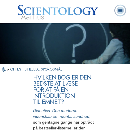
Aarhus
L. Ron
Hvad er
Frivillige
Ofte stillede
Bøger
Hubbard
Scientology?
Hjælpere
spørgsmål
»
OFTEST STILLEDE SPØRGSMÅL
HVILKEN BOG ER DEN
BEDSTE AT LÆSE
FOR AT FÅ EN
INTRODUKTION
TIL EMNET?
Dianetics: Den moderne
videnskab om mental sundhed
,
som gentagne gange har optrådt
på bestseller-listerne, er den