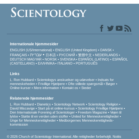
Internationale hjemmesider
ENGLISH (US/International)
ENGLISH (United Kingdom)
DANSK
עברית
FRANÇAIS
日本語
РУССКИЙ
繁體中文
NEDERLANDS
DEUTSCH
MAGYAR
NORSK
SVENSKA
ESPAÑOL (LATINO)
ESPAÑOL
(CASTELLANO)
ΕΛΛΗΝΙΚA
ITALIANO
PORTUGUÊS
Links
L. Ron Hubbard
Scientologys anskuelser og udøvelser
Indsats for
menneskeheden
Frivillige Hjælpere
Ofte stillede spørgsmål
Bøger
Online-kurser
Mere information
Kontakt os
Steder
Relaterede hjemmesider
L. Ron Hubbard
Dianetics
Scientology Network
Scientology Religion
David Miscavige
Start på et online-kursus
Scientology Frivillige Hjælpere
Den Internationale Forening af Scientologer
Freedom Magazine
Vejen til
lykke
Støtte til en verden uden stoffer
United for Menneskerettigheder
Unge for Menneskerettigheder
Medborgernes Menneskerettigheds­
kommission
© 2026 Church of Scientology International. Alle rettigheder forbeholdt.
Notits