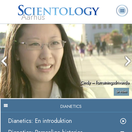
Aarhus
L. Ron
Hvad er
Frivillige
Ofte stillede
Bøger
Hubbard
Scientology?
Hjælpere
spørgsmål
Cindy – forretningsdrivende
Se video
DIANETICS
Dianetics: En introduktion