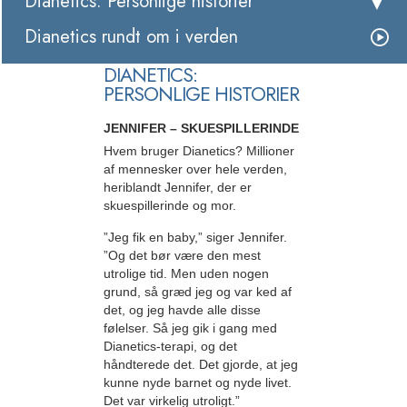
Dianetics: Personlige historier
Dianetics rundt om i verden
DIANETICS:
PERSONLIGE HISTORIER
JENNIFER – SKUESPILLERINDE
Hvem bruger Dianetics? Millioner
af mennesker over hele verden,
heriblandt Jennifer, der er
skuespillerinde og mor.
”Jeg fik en baby,” siger Jennifer.
”Og det bør være den mest
utrolige tid. Men uden nogen
grund, så græd jeg og var ked af
det, og jeg havde alle disse
følelser. Så jeg gik i gang med
Dianetics-terapi, og det
håndterede det. Det gjorde, at jeg
kunne nyde barnet og nyde livet.
Det var virkelig utroligt.”