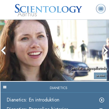
Aarhus
L. Ron
Hvad er
Frivillige
Ofte stillede
Bøger
Hubbard
Scientology?
Hjælpere
spørgsmål
Jennifer – skuespillerinde
Se video
DIANETICS
Dianetics: En introduktion