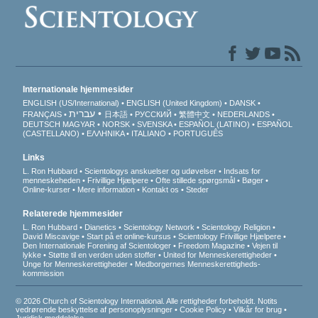
Internationale hjemmesider
ENGLISH (US/International)
ENGLISH (United Kingdom)
DANSK
עברית
FRANÇAIS
日本語
РУССКИЙ
繁體中文
NEDERLANDS
DEUTSCH
MAGYAR
NORSK
SVENSKA
ESPAÑOL (LATINO)
ESPAÑOL
(CASTELLANO)
ΕΛΛΗΝΙΚA
ITALIANO
PORTUGUÊS
Links
L. Ron Hubbard
Scientologys anskuelser og udøvelser
Indsats for
menneskeheden
Frivillige Hjælpere
Ofte stillede spørgsmål
Bøger
Online-kurser
Mere information
Kontakt os
Steder
Relaterede hjemmesider
L. Ron Hubbard
Dianetics
Scientology Network
Scientology Religion
David Miscavige
Start på et online-kursus
Scientology Frivillige Hjælpere
Den Internationale Forening af Scientologer
Freedom Magazine
Vejen til
lykke
Støtte til en verden uden stoffer
United for Menneskerettigheder
Unge for Menneskerettigheder
Medborgernes Menneskerettigheds­
kommission
© 2026 Church of Scientology International. Alle rettigheder forbeholdt.
Notits
vedrørende beskyttelse af personoplysninger
•
Cookie Policy
•
Vilkår for brug
•