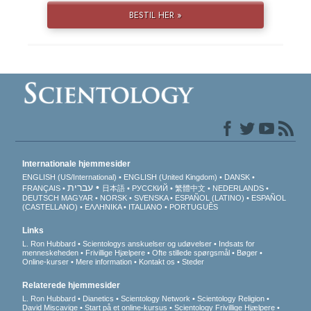
BESTIL HER »
Internationale hjemmesider
ENGLISH (US/International)
ENGLISH (United Kingdom)
DANSK
עברית
FRANÇAIS
日本語
РУССКИЙ
繁體中文
NEDERLANDS
DEUTSCH
MAGYAR
NORSK
SVENSKA
ESPAÑOL (LATINO)
ESPAÑOL
(CASTELLANO)
ΕΛΛΗΝΙΚA
ITALIANO
PORTUGUÊS
Links
L. Ron Hubbard
Scientologys anskuelser og udøvelser
Indsats for
menneskeheden
Frivillige Hjælpere
Ofte stillede spørgsmål
Bøger
Online-kurser
Mere information
Kontakt os
Steder
Relaterede hjemmesider
L. Ron Hubbard
Dianetics
Scientology Network
Scientology Religion
David Miscavige
Start på et online-kursus
Scientology Frivillige Hjælpere