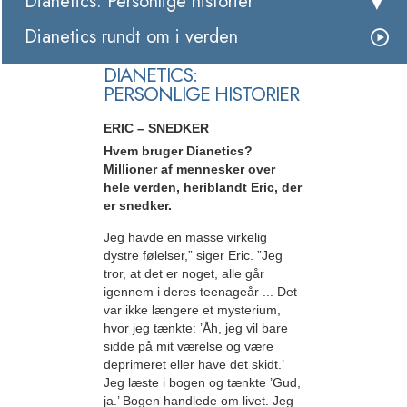
Dianetics: Personlige historier
Dianetics rundt om i verden
DIANETICS:
PERSONLIGE HISTORIER
ERIC – SNEDKER
Hvem bruger Dianetics?
Millioner af mennesker over
hele verden, heriblandt Eric, der
er snedker.
Jeg havde en masse virkelig
dystre følelser,” siger Eric. ”Jeg
tror, at det er noget, alle går
igennem i deres teenageår ... Det
var ikke længere et mysterium,
hvor jeg tænkte: ’Åh, jeg vil bare
sidde på mit værelse og være
deprimeret eller have det skidt.’
Jeg læste i bogen og tænkte ’Gud,
ja.’ Bogen handlede om livet. Jeg