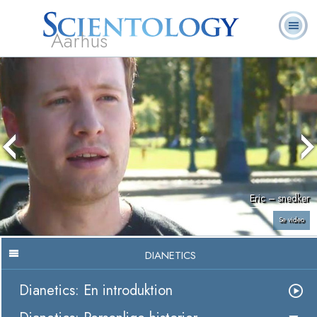
Aarhus
L. Ron
Hvad er
Frivillige
Ofte stillede
Bøger
Hubbard
Scientology?
Hjælpere
spørgsmål
Eric – snedker
Se video
DIANETICS
Dianetics: En introduktion