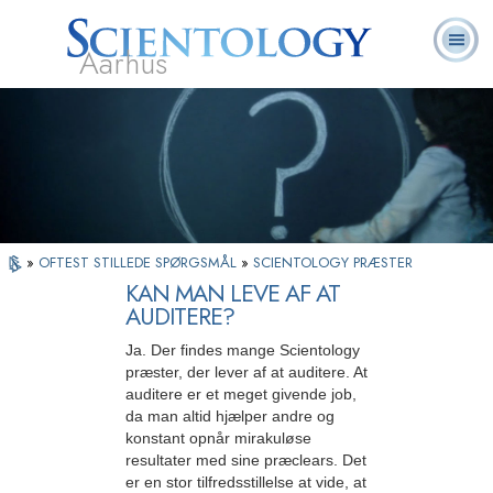
Aarhus
L. Ron
Hvad er
Frivillige
Ofte stillede
Bøger
Hubbard
Scientology?
Hjælpere
spørgsmål
»
OFTEST STILLEDE SPØRGSMÅL
»
SCIENTOLOGY PRÆSTER
KAN MAN LEVE AF AT
AUDITERE?
Ja. Der findes mange Scientology
præster, der lever af at auditere. At
auditere er et meget givende job,
da man altid hjælper andre og
konstant opnår mirakuløse
resultater med sine præclears. Det
er en stor tilfredsstillelse at vide, at