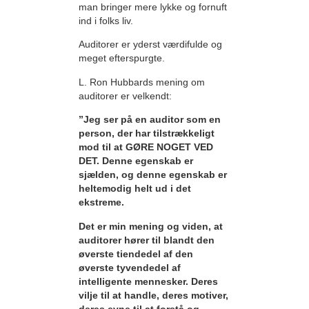
man bringer mere lykke og fornuft
ind i folks liv.
Auditorer er yderst værdifulde og
meget efterspurgte.
L. Ron Hubbards mening om
auditorer er velkendt:
”Jeg ser på en auditor som en
person, der har tilstrækkeligt
mod til at GØRE NOGET VED
DET. Denne egenskab er
sjælden, og denne egenskab er
heltemodig helt ud i det
ekstreme.
Det er min mening og viden, at
auditorer hører til blandt den
øverste tiendedel af den
øverste tyvendedel af
intelligente mennesker. Deres
vilje til at handle, deres motiver,
deres evne til at forstå og