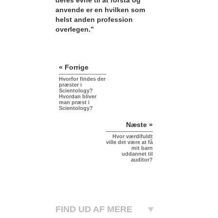
anvende er en hvilken som
helst anden profession
overlegen.”
« Forrige
Hvorfor findes der
præster i
Scientology?
Hvordan bliver
man præst i
Scientology?
Næste »
Hvor værdifuldt
ville det være at få
mit barn
uddannet til
auditor?
FIND UD AF MERE