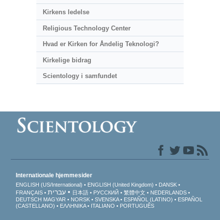
Kirkens ledelse
Religious Technology Center
Hvad er Kirken for Åndelig Teknologi?
Kirkelige bidrag
Scientology i samfundet
Internationale hjemmesider
ENGLISH (US/International)
ENGLISH (United Kingdom)
DANSK
עברית
FRANÇAIS
日本語
РУССКИЙ
繁體中文
NEDERLANDS
DEUTSCH
MAGYAR
NORSK
SVENSKA
ESPAÑOL (LATINO)
ESPAÑOL
(CASTELLANO)
ΕΛΛΗΝΙΚA
ITALIANO
PORTUGUÊS