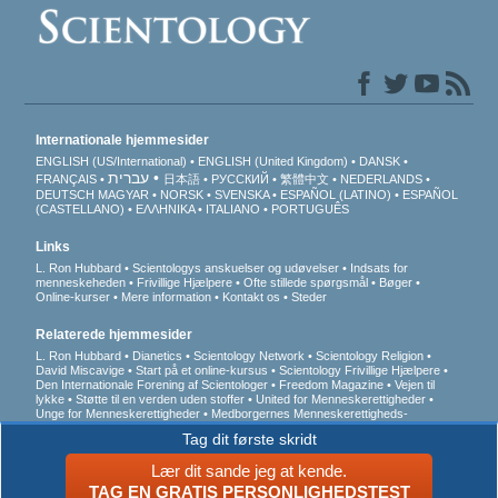
Internationale hjemmesider
ENGLISH (US/International)
ENGLISH (United Kingdom)
DANSK
עברית
FRANÇAIS
日本語
РУССКИЙ
繁體中文
NEDERLANDS
DEUTSCH
MAGYAR
NORSK
SVENSKA
ESPAÑOL (LATINO)
ESPAÑOL
(CASTELLANO)
ΕΛΛΗΝΙΚA
ITALIANO
PORTUGUÊS
Links
L. Ron Hubbard
Scientologys anskuelser og udøvelser
Indsats for
menneskeheden
Frivillige Hjælpere
Ofte stillede spørgsmål
Bøger
Online-kurser
Mere information
Kontakt os
Steder
Relaterede hjemmesider
L. Ron Hubbard
Dianetics
Scientology Network
Scientology Religion
David Miscavige
Start på et online-kursus
Scientology Frivillige Hjælpere
Den Internationale Forening af Scientologer
Freedom Magazine
Vejen til
lykke
Støtte til en verden uden stoffer
United for Menneskerettigheder
Unge for Menneskerettigheder
Medborgernes Menneskerettigheds­
kommission
Tag dit første skridt
Lær dit sande jeg at kende.
© 2026 Church of Scientology International. Alle rettigheder forbeholdt.
Notits
vedrørende beskyttelse af personoplysninger
•
Cookie Policy
•
Vilkår for brug
•
TAG EN GRATIS PERSONLIGHEDSTEST
Juridisk meddelelse