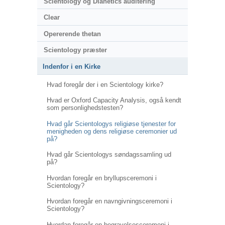
Scientology og Dianetics auditering
Clear
Opererende thetan
Scientology præster
Indenfor i en Kirke
Hvad foregår der i en Scientology kirke?
Hvad er Oxford Capacity Analysis, også kendt
som personlighedstesten?
Hvad går Scientologys religiøse tjenester for
menigheden og dens religiøse ceremonier ud
på?
Hvad går Scientologys søndagssamling ud
på?
Hvordan foregår en bryllupsceremoni i
Scientology?
Hvordan foregår en navngivningsceremoni i
Scientology?
Hvordan foregår en begravelsesceremoni i