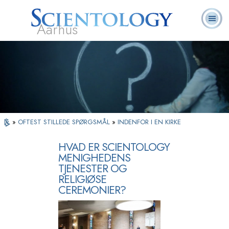
Aarhus
L. Ron
Hvad er
Frivillige
Ofte stillede
Bøger
Hubbard
Scientology?
Hjælpere
spørgsmål
»
OFTEST STILLEDE SPØRGSMÅL
»
INDENFOR I EN KIRKE
HVAD ER SCIENTOLOGY
MENIGHEDENS
TJENESTER OG
RELIGIØSE
CEREMONIER?