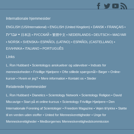
Internationale hjemmesider
ENGLISH (US/International)
ENGLISH (United Kingdom)
DANSK
FRANÇAIS
עברית
日本語
РУССКИЙ
繁體中文
NEDERLANDS
DEUTSCH
MAGYAR
NORSK
SVENSKA
ESPAÑOL (LATINO)
ESPAÑOL (CASTELLANO)
ΕΛΛΗΝΙΚA
ITALIANO
PORTUGUÊS
Links
L. Ron Hubbard
Scientologys anskuelser og udøvelser
Indsats for
menneskeheden
Frivillige Hjælpere
Ofte stillede spørgsmål
Bøger
Online-
kurser
Hvem er jeg?
Mere information
Kontakt os
Steder
Relaterede hjemmesider
L. Ron Hubbard
Dianetics
Scientology Network
Scientology Religion
David
Miscavige
Start på et online-kursus
Scientology Frivillige Hjælpere
Den
Internationale Forening af Scientologer
Freedom Magazine
Vejen til lykke
Støtte
til en verden uden stoffer
United for Menneskerettigheder
Unge for
Menneskerettigheder
Medborgernes Menneskerettigheds­kommission