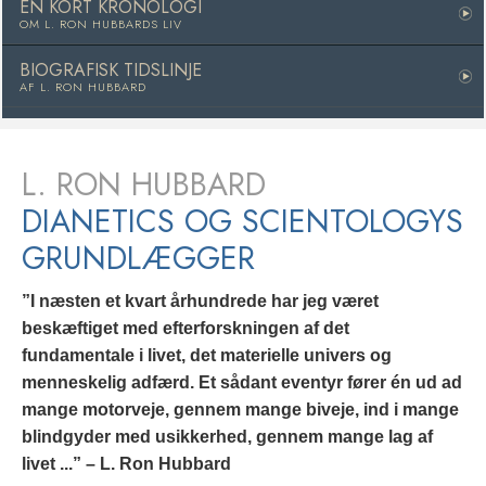
EN KORT KRONOLOGI
OM L. RON HUBBARDS LIV
BIOGRAFISK TIDSLINJE
AF L. RON HUBBARD
L. RON HUBBARD
DIANETICS OG SCIENTOLOGYS
GRUNDLÆGGER
”I næsten et kvart århundrede har jeg været
beskæftiget med efterforskningen af det
fundamentale i livet, det materielle univers og
menneskelig adfærd. Et sådant eventyr fører én ud ad
mange motorveje, gennem mange biveje, ind i mange
blindgyder med usikkerhed, gennem mange lag af
livet ...” – L. Ron Hubbard