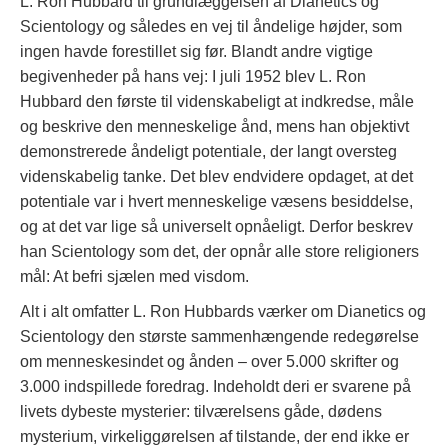
L. Ron Hubbard til grundlæggelsen af Dianetics og
Scientology og således en vej til åndelige højder, som
ingen havde forestillet sig før. Blandt andre vigtige
begivenheder på hans vej: I juli 1952 blev L. Ron
Hubbard den første til videnskabeligt at indkredse, måle
og beskrive den menneskelige ånd, mens han objektivt
demonstrerede åndeligt potentiale, der langt oversteg
videnskabelig tanke. Det blev endvidere opdaget, at det
potentiale var i hvert menneskelige væsens besiddelse,
og at det var lige så universelt opnåeligt. Derfor beskrev
han Scientology som det, der opnår alle store religioners
mål: At befri sjælen med visdom.
Alt i alt omfatter L. Ron Hubbards værker om Dianetics og
Scientology den største sammenhængende redegørelse
om menneskesindet og ånden – over 5.000 skrifter og
3.000 indspillede foredrag. Indeholdt deri er svarene på
livets dybeste mysterier: tilværelsens gåde, dødens
mysterium, virkeliggørelsen af tilstande, der end ikke er