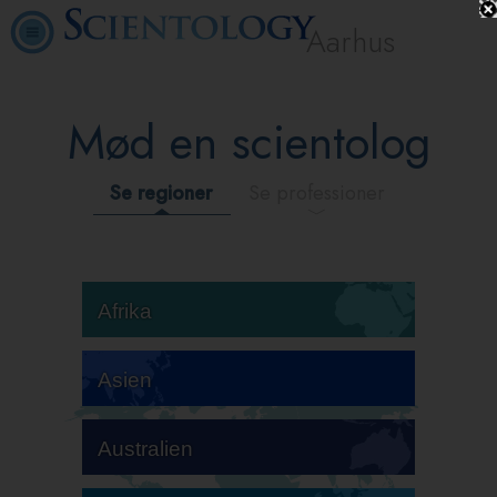
Aarhus
Mød en scientolog
Se regioner
Se professioner
Afrika
Asien
Australien