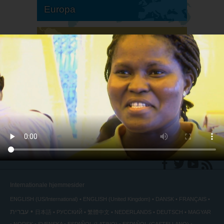
Europa
Sydamerika
Nordamerika
Internationale hjemmesider
ENGLISH (US/International)
ENGLISH (United Kingdom)
DANSK
FRANÇAIS
עברית
日本語
РУССКИЙ
繁體中文
NEDERLANDS
DEUTSCH
MAGYAR