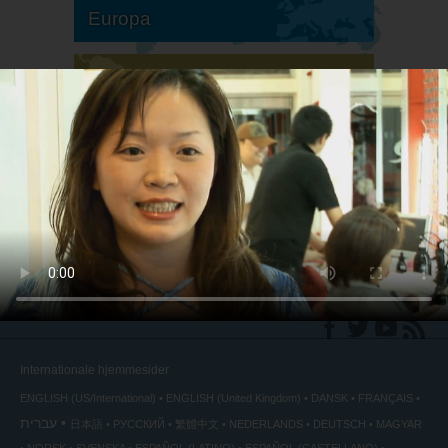
Europa
Sydamerika
Nordamerika
Internationale hjemmesider
ENGLISH (US/International)
ENGLISH (United Kingdom)
DANSK
FRANÇAIS
עברית
日本語
РУССКИЙ
繁體中文
NEDERLANDS
DEUTSCH
MAGYAR