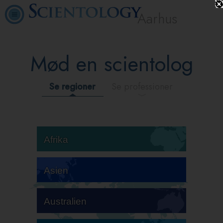
Aarhus
Mød en scientolog
Se regioner
Se professioner
Afrika
Asien
Australien