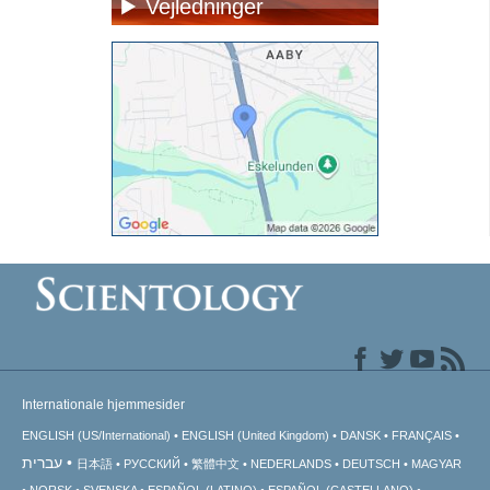
Vejledninger
Internationale hjemmesider
ENGLISH (US/International)
ENGLISH (United Kingdom)
DANSK
FRANÇAIS
עברית
日本語
РУССКИЙ
繁體中文
NEDERLANDS
DEUTSCH
MAGYAR