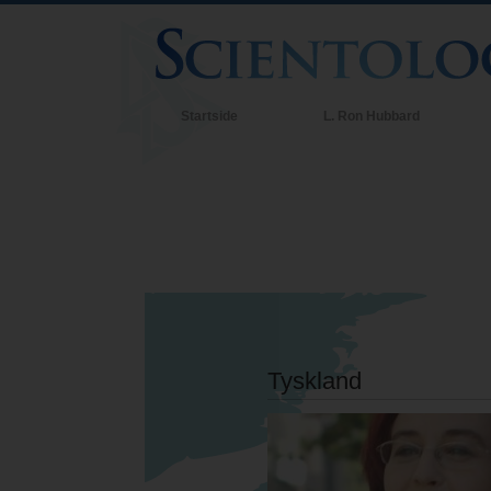
Startside
L. Ron Hubbard
S
H
I
i
Tyskland
E