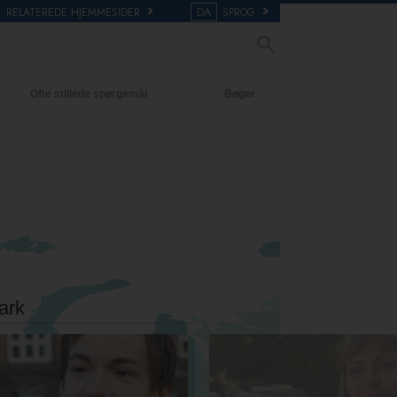
RELATEREDE HJEMMESIDER
DA
SPROG
Ofte stillede spørgsmål
Bøger
aggrund og grundprincipper
Begynderbøger
denfor i en Kirke
Lydbøger
cientology organisationerne
Introducerende foredrag
Film
ark