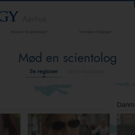
Aarhus
Hvad er Scientology?
Hvordan vi hjælper
Anskuelser og udøvelser
B
Mød en scientolog
cientologys tro og kodekser
In
vad scientologer siger
S
om Scientology
Se regioner
Se professioner
Mød en scientolog
ndenfor i en Kirke
De grundlæggende principper
 Scientology
Danm
n introduktion til Dianetics
Kærlighed og had –
Hvad er storhed?