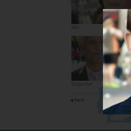
Mor
Salgschef
back
◀