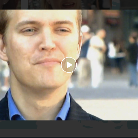
Menneskerettighedsaktivist
Pianist
Play
Talsmand mod stoffer
Far
Video