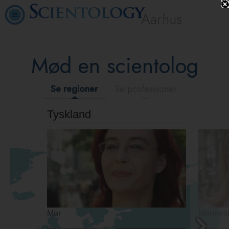
Aarhus
Mød en scientolog
Se regioner
Se professioner
Tyskland
Mor
Menneske