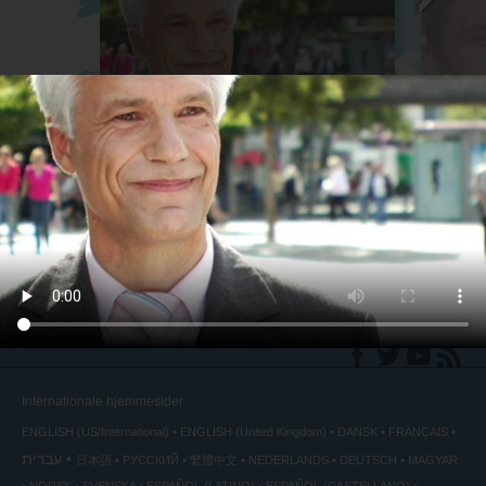
Salgschef
Talsman
back
◀
Internationale hjemmesider
ENGLISH (US/International)
ENGLISH (United Kingdom)
DANSK
FRANÇAIS
עברית
日本語
РУССКИЙ
繁體中文
NEDERLANDS
DEUTSCH
MAGYAR